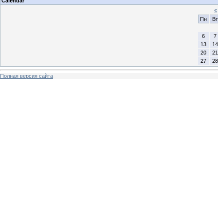
Calendar
«
Пн
Вт
6
7
13
14
20
21
27
28
Полная версия сайта