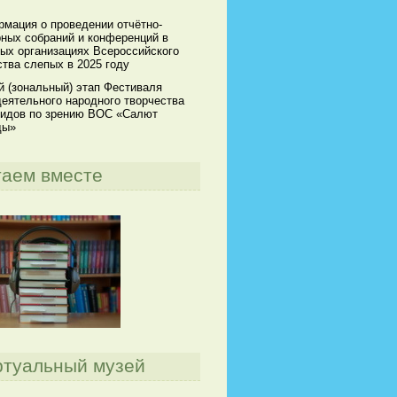
мация о проведении отчётно-
ных собраний и конференций в
ых организациях Всероссийского
тва слепых в 2025 году
й (зональный) этап Фестиваля
еятельного народного творчества
идов по зрению ВОС «Салют
ды»
таем вместе
ртуальный музей