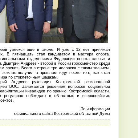
еев увлекся еще в школе. И уже с 12 лет принимал
ях. В пятнадцать стал кандидатом в мастера спорта.
егиональными отделениями Федерации спорта слепых и
 Дмитрий Андреев - второй в России гроссмейстер среди
м зрения. Всего в стране три человека с таким званием.
 земляк получил в прошлом году после того, как стал
мира по стоклеточным шашкам.
й Андреев руководит Костромской региональной
цией ВОС. Занимается решением вопросов социальной
еабилитации инвалидов по зрению Костромской области.
е регулярно побеждает в областных и всероссийских
роектов.
По информации
официального сайта Костромской областной Думы