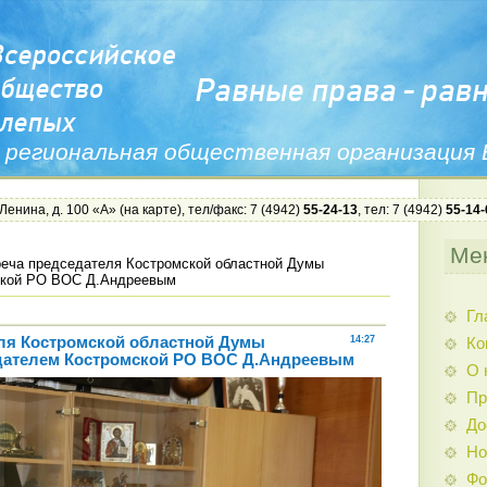
 региональная общественная организация
 Ленина, д. 100 «А» (
на карте
), тел/факс: 7 (4942)
55-24-13
, тел: 7 (4942)
55-14-
Ме
еча председателя Костромской областной Думы
ской РО ВОС Д.Андреевым
Гл
ля Костромской областной Думы
14:27
Ко
едателем Костромской РО ВОС Д.Андреевым
О 
Пр
До
Но
Фо