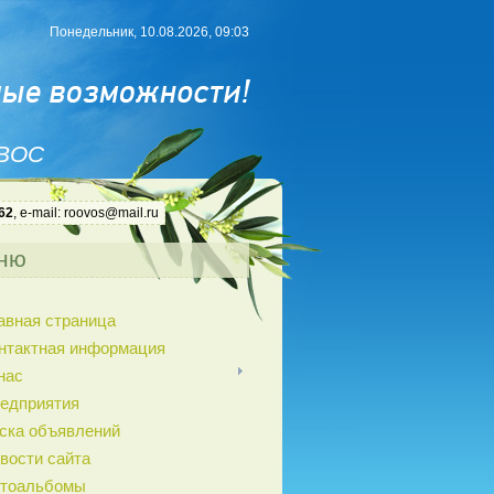
Понедельник, 10.08.2026, 09:03
 ВОС
62
, e-mail: roovos@mail.ru
ню
авная страница
нтактная информация
нас
едприятия
ска объявлений
вости сайта
тоальбомы