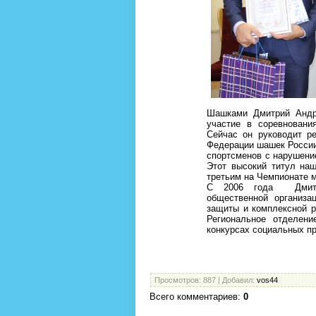
Шашками Дмитрий Андр
участие в соревновани
Сейчас он руководит р
Федерации шашек России.
спортсменов с нарушение
Этот высокий титул наш
третьим на Чемпионате 
С 2006 года Дмитри
общественной организа
защиты и комплексной р
Региональное отделени
конкурсах социальных п
Просмотров
: 887 |
Добавил
:
vos44
Всего комментариев
:
0