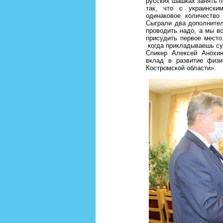
русских шашках занять п
так, что с украинск
одинаковое количество
Сыграли два дополнител
проводить надо, а мы в
присудить первое место
когда прикладываешь с
Спикер Алексей Анохин
вклад в развитие физи
Костромской области».