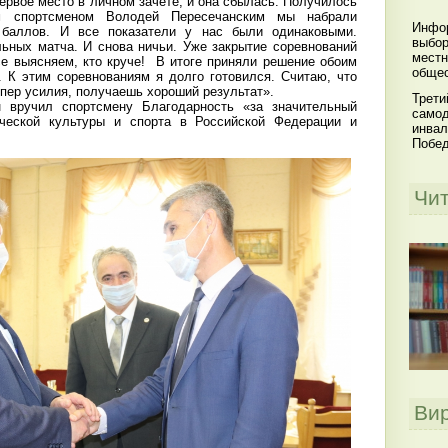
ервое место в личном зачете, и она сбылась. Получилось
им спортсменом Володей Пересечанским мы набрали
Инфор
 баллов. И все показатели у нас были одинаковыми.
выбор
ьных матча. И снова ничьи. Уже закрытие соревнований
местн
се выясняем, кто круче! В итоге приняли решение обоим
общес
. К этим соревнованиям я долго готовился. Считаю, что
упер усилия, получаешь хороший результат».
Трети
 вручил спортсмену Благодарность «за значительный
самод
ческой культуры и спорта в Российской Федерации и
инвал
Побе
Чи
Ви