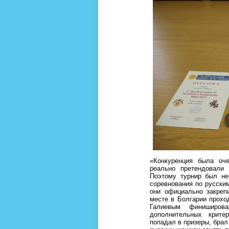
«Конкуренция была оч
реально претендовали
Поэтому турнир был не
соревнования по русски
они официально закреп
месте в Болгарии прохо
Галиевым финиширов
дополнительных критер
попадал в призеры, брал