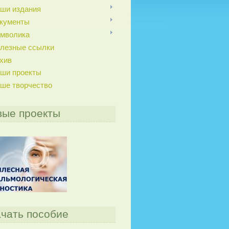
ши издания
кументы
мволика
лезные ссылки
хив
ши проекты
ше творчество
вые проекты
чать пособие