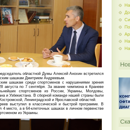
На
До
Си
По
Ар
На
На
Но
председатель областной Думы Алексей Анохин встретился
сским шашкам Дмитрием Андреевым.
ским шашкам среди спортсменов с нарушениями зрения
8 августа по 7 сентября. За звание чемпиона в Краневе
льнейших спортсменов из России, Украины, Молдовы,
на и Узбекистана. В сборной команде нашей страны были
Костромской, Ленинградской и Ярославской областей.
реев выступил в классической и быстрой программе. В
 4 место, а в 64-клеточных шашках в личном первенстве
ортсменом из Украины.
Ска