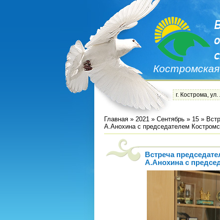
Костромская
г. Кострома, ул.
Главная
»
2021
»
Сентябрь
»
15
» Встр
А.Анохина с председателем Костром
Встреча председате
А.Анохина с предс