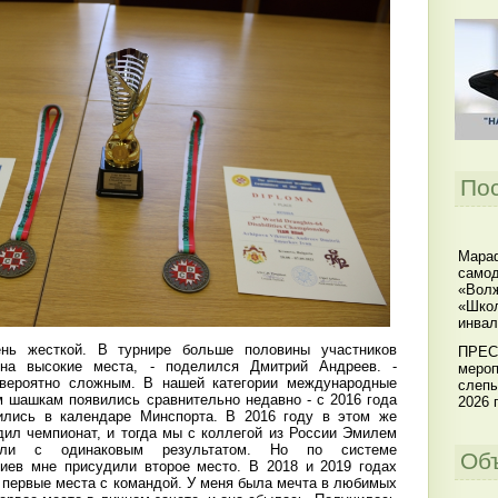
По
Мараф
самод
«Волж
«Школ
инвал
ень жесткой. В турнире больше половины участников
ПРЕС
 на высокие места, - поделился Дмитрий Андреев. -
мероп
вероятно сложным. В нашей категории международные
слепы
м шашкам появились сравнительно недавно - с 2016 года
2026 г
ились в календаре Минспорта. В 2016 году в этом же
дил чемпионат, и тогда мы с коллегой из России Эмилем
али с одинаковым результатом. Но по системе
Об
иев мне присудили второе место. В 2018 и 2019 годах
 первые места с командой. У меня была мечта в любимых