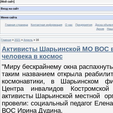
[
Мой сайт
]
Вход на сайт
Меню сайта
Главная страница
Контактная информация
О нас
Предприятия
Доска объявл
Архив
Наш
Главная
»
2021
»
Апрель
»
16
Активисты Шарьинской МО ВОС в
человека в космос
"Миру бескрайнему окна распахнуть
таким названием открыла реабили
космонавтики, в Шарьинском фи
Центра инвалидов Костромской
активисты Шарьинской местной орг
провели: социальный педагог Елен
ВОС Ирина Дудина.