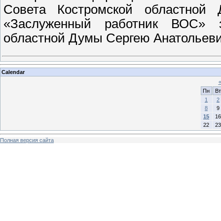
Совета Костромской областной 
«Заслуженный работник ВОС» з
областной Думы Сергею Анатольеви
Calendar
Пн
Вт
1
2
8
9
15
16
22
23
Полная версия сайта