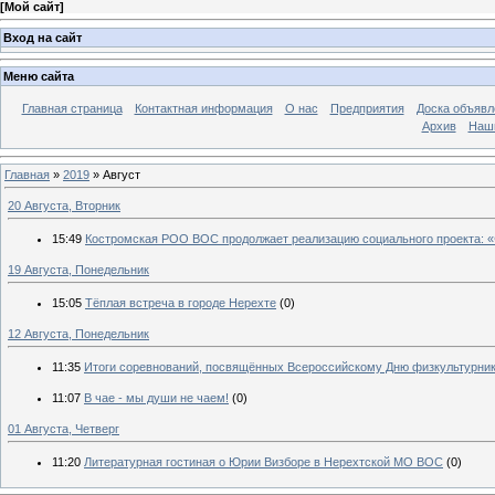
[
Мой сайт
]
Вход на сайт
Меню сайта
Главная страница
Контактная информация
О нас
Предприятия
Доска объявл
Архив
Наш
Главная
»
2019
»
Август
20 Августа, Вторник
15:49
Костромская РОО ВОС продолжает реализацию социального проекта: «Ф
19 Августа, Понедельник
15:05
Тёплая встреча в городе Нерехте
(0)
12 Августа, Понедельник
11:35
Итоги соревнований, посвящённых Всероссийскому Дню физкультурник
11:07
В чае - мы души не чаем!
(0)
01 Августа, Четверг
11:20
Литературная гостиная о Юрии Визборе в Нерехтской МО ВОС
(0)