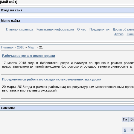
[
Мой сайт
]
Вход на сайт
Меню сайта
Главная страница
Контактная информация
О нас
Предприятия
Доска объявл
Архив
Наш
Главная
»
2018
»
Март
»
21
Рабочая встреча с волонтерами
17 марта 2018 года в библиотеке-центре инвалидов по зрению в рамках реали
представителями активной молодежи Костромского государственного университета.
Продолжается работа по созданию виртуальных экскурсий
20 марта 2018 года в рамках работы над социокультурным межрегиональным прое
выставок и виртуальных экскурсий.
Calendar
Пн
Вт
5
6