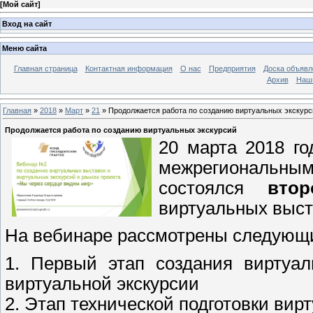
[
Мой сайт
]
Вход на сайт
Меню сайта
Главная страница
Контактная информация
О нас
Предприятия
Доска объявл
Архив
Наш
Главная
»
2018
»
Март
»
21
» Продолжается работа по созданию виртуальных экскурс
Продолжается работа по созданию виртуальных экскурсий
20 марта 2018 г
межрегиональным
состоялся
вто
виртуальных выст
На вебинаре рассмотрены следующ
1. Первый этап создания виртуал
виртуальной экскурсии
2. Этап технической подготовки вир