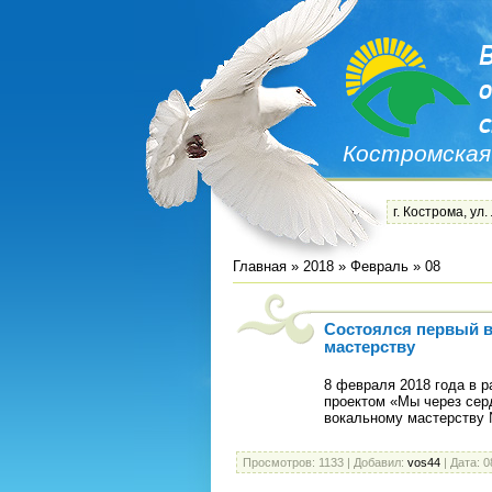
Костромская
г. Кострома, ул.
Главная
»
2018
»
Февраль
»
08
Состоялся первый в
мастерству
8 февраля 2018 года в 
проектом «Мы через сер
вокальному мастерству
Просмотров:
1133
|
Добавил:
vos44
|
Дата:
0