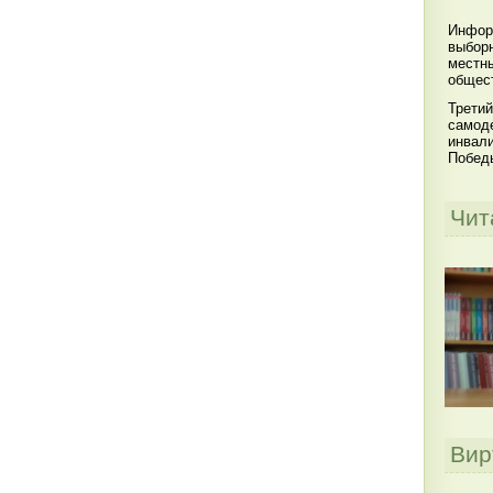
Инфор
выбор
местны
общест
Третий
самоде
инвал
Побед
Чит
Вир