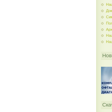
На
До
Си
По
Ар
На
На
Нов
Ска