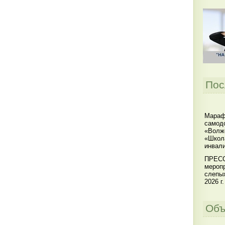
Пос
Мараф
самодо
«Волжс
«Школ
инвал
ПРЕСС
меропр
слепы
2026 г.
Объ