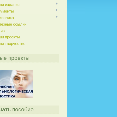
ши издания
кументы
мволика
лезные ссылки
хив
ши проекты
ше творчество
ые проекты
чать пособие