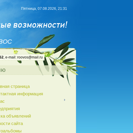
Пятница, 07.08.2026, 21:31
 ВОС
62
, e-mail: roovos@mail.ru
ню
вная страница
нтактная информация
ас
едприятия
ка объявлений
ости сайта
тоальбомы