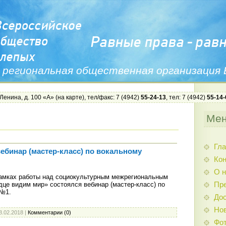
 региональная общественная организация
 Ленина, д. 100 «А» (
на карте
), тел/факс: 7 (4942)
55-24-13
, тел: 7 (4942)
55-14-
Ме
Гла
ебинар (мастер-класс) по вокальному
Ко
О н
рамках работы над социокультурным межрегиональным
дце видим мир» состоялся вебинар (мастер-класс) по
Пр
 №1.
Дос
Нов
8.02.2018
|
Комментарии (0)
Фо