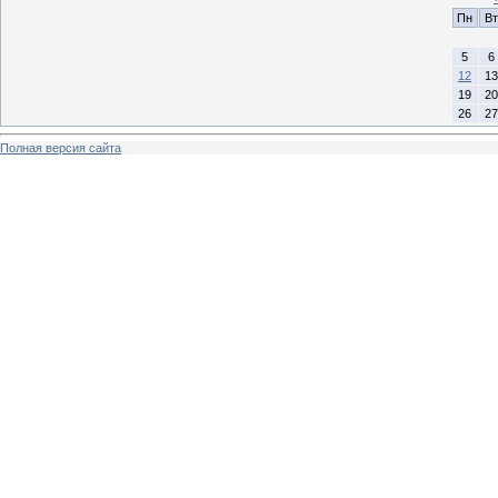
Пн
Вт
5
6
12
13
19
20
26
27
Полная версия сайта