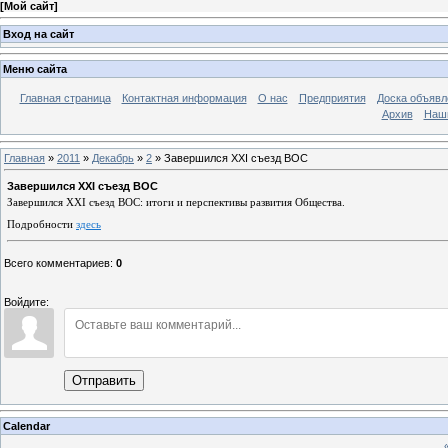
[
Мой сайт
]
Вход на сайт
Меню сайта
Главная страница
Контактная информация
О нас
Предприятия
Доска объявл
Архив
Наш
Главная
»
2011
»
Декабрь
»
2
» Завершился XXI съезд ВОС
Завершился XXI съезд ВОС
Завершился ХХI съезд ВОС: итоги и перспективы развития Общества.
Подробности
здесь
Всего комментариев
:
0
Войдите:
Отправить
Calendar