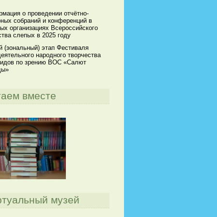
мация о проведении отчётно-
ных собраний и конференций в
ых организациях Всероссийского
тва слепых в 2025 году
й (зональный) этап Фестиваля
еятельного народного творчества
идов по зрению ВОС «Салют
ды»
таем вместе
ртуальный музей