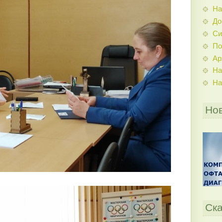
На
До
Си
По
Ар
На
На
Но
Ска