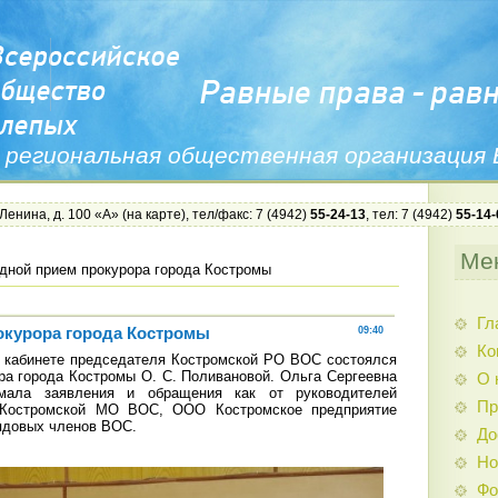
 региональная общественная организация
 Ленина, д. 100 «А» (
на карте
), тел/факс: 7 (4942)
55-24-13
, тел: 7 (4942)
55-14-
Ме
дной прием прокурора города Костромы
Гл
окурора города Костромы
09:40
Ко
 кабинете председателя Костромской РО ВОС состоялся
ра города Костромы О. С. Поливановой. Ольга Сергеевна
О 
мала заявления и обращения как от руководителей
Пр
Костромской МО ВОС, ООО Костромское предприятие
рядовых членов ВОС.
До
Но
Фо