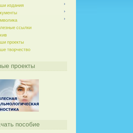
ши издания
кументы
мволика
лезные ссылки
хив
ши проекты
ше творчество
вые проекты
чать пособие