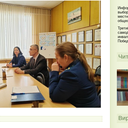
Инфор
выбор
местн
общес
Трети
самод
инвал
Побе
Чи
Ви