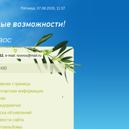
Пятница, 07.08.2026, 11:37
 ВОС
62
, e-mail: roovos@mail.ru
ню
авная страница
нтактная информация
нас
едприятия
ска объявлений
вости сайта
тоальбомы