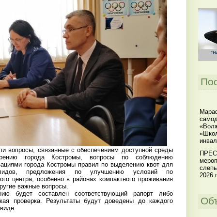
По
Мараф
самод
«Волж
«Школ
инвал
и вопросы, связанные с обеспечением доступной среды
ПРЕС
рению города Костромы, вопросы по соблюдению
мероп
зациями города Костромы правил по выделению квот для
слепы
валидов, предложения по улучшению условий по
2026 г
ого центра, особенно в районах компактного проживания
ругие важные вопросы.
ю будет составлен соответствующий рапорт либо
Об
ская проверка. Результаты будут доведены до каждого
виде.