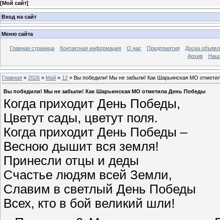
[
Мой сайт
]
Вход на сайт
Меню сайта
Главная страница
Контактная информация
О нас
Предприятия
Доска объявл
Архив
Наш
Главная
»
2026
»
Май
»
12
» Вы победили! Мы не забыли! Как Шарьинская МО отмети
Вы победили! Мы не забыли! Как Шарьинская МО отметила День Победы
Когда приходит День Победы,
Цветут сады, цветут поля.
Когда приходит День Победы –
Весною дышит вся земля!
Принесли отцы и деды
Счастье людям всей Земли,
Славим в светлый День Победы
Всех, кто в бой великий шли!