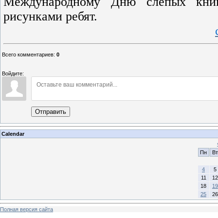
Международному Дню слепых книг
рисунками ребят.
Всего комментариев
:
0
Войдите:
Отправить
Calendar
Пн
Вт
4
5
11
12
18
19
25
26
Полная версия сайта