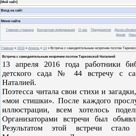
[
Мой сайт
]
Вход на сайт
Меню сайта
Главная страница
Контактная информация
О нас
Предприятия
Доска объявл
Архив
Наш
Главная
»
2016
»
Апрель
»
14
» Встреча с самодеятельным незрячим поэтом Тарковс
Встреча с самодеятельным незрячим поэтом Тарковской Наталией
13 апреля 2016 года работники биб
детского сада № 44 встречу с са
Наталией.
Поэтесса читала свои стихи и загадки
«мои стишки». После каждого просл
иллюстрации, всем хотелось поде
Организаторами встречи был объяв
Результатом этой встречи стало