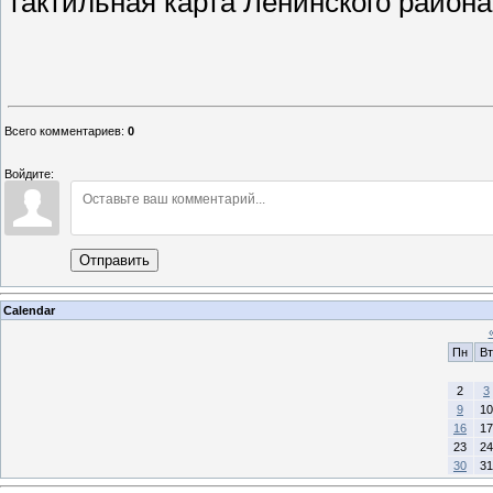
тактильная карта Ленинского района
Мария П
Председатель Ко
Всего комментариев
:
0
Войдите:
Отправить
Calendar
Пн
Вт
2
3
9
10
16
17
23
24
30
31