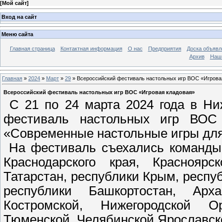
[
Мой сайт
]
Вход на сайт
Меню сайта
Главная страница
Контактная информация
О нас
Предприятия
Доска объявл
Архив
Наш
Главная
»
2024
»
Март
»
29
» Всероссийский фестиваль настольных игр ВОС «Игрова
Всероссийский фестиваль настольных игр ВОС «Игровая кладовая»
С 21 по 24 марта 2024 года в Ни
фестиваль настольных игр ВОС 
«Современные настольные игры для
На фестиваль съехались команды 
Краснодарского края, Красноярс
Татарстан, республики Крым, респу
республики Башкортостан, Архан
Костромской, Нижегородской Оре
Тюменской, Челябинской Ярославско