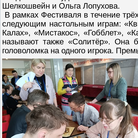
Шелкошвейн и Ольга Лопухова.
В рамках Фестиваля в течение трё
следующим настольным играм: «Квик
Калах», «Мистакос», «Гобблет», «К
называют также «Солитёр». Она б
головоломка на одного игрока. Прем