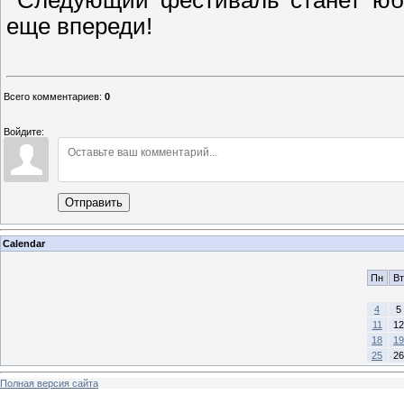
Следующий фестиваль станет юби
еще впереди!
Всего комментариев
:
0
Войдите:
Отправить
Calendar
Пн
Вт
4
5
11
12
18
19
25
26
Полная версия сайта