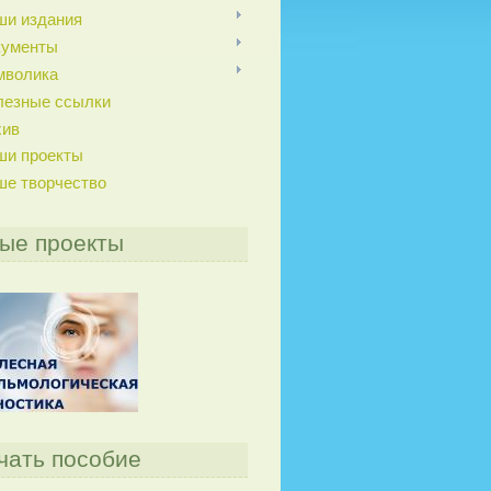
ши издания
кументы
мволика
лезные ссылки
хив
ши проекты
ше творчество
ые проекты
чать пособие