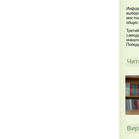
Инфор
выбор
местны
общест
Третий
самоде
инвал
Побед
Чит
Вир