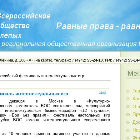
 региональная общественная организация
 Ленина, д. 100 «А» (
на карте
), тел/факс: 7 (4942)
55-24-13
, тел: 7 (4942)
55-14-
Ме
ссийский фестиваль интеллектуальных игр
Гла
иваль интеллектуальных игр
16:44
Ко
кабря в Москве в «Культурно-
ционном комплексе» ВОС состоялся ряд мероприятий
О н
я: интеллектуальный бизнес-марафон «12 стульев»,
Пр
в-шоу «Бои без правил», фестиваль настольных игр
Кубок ВОС команд интеллектуального современного
Дос
Нов
 из 10 человек приняла активное участие в данных
Фо