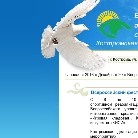
Костромская
г. Кострома, ул.
Главная
»
2016
»
Декабрь
»
20
» Всеро
Всероссийский фест
С 8 по 10 де
спортивном реабилита
Всероссийского уровн
интерактивное креати
«Игровая кладовая», 
искусства «КИСИ».
Костромская делегация
мероприятиях.