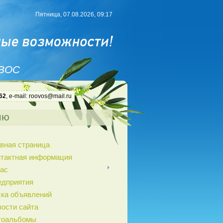
Пятница, 07.08.2026, 09:17
 ВОС
62
, e-mail: roovos@mail.ru
ню
вная страница
нтактная информация
ас
едприятия
ка объявлений
ости сайта
тоальбомы