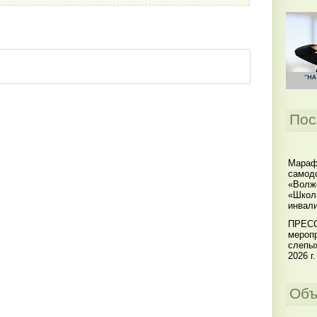
Пос
Мараф
самодо
«Волжс
«Школ
инвал
ПРЕСС
меропр
слепы
2026 г.
Объ