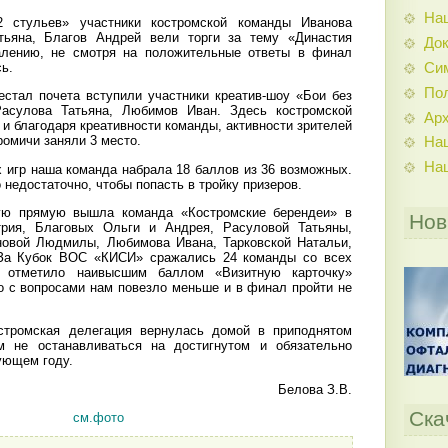
На
2 стульев» участники костромской команды Иванова
ьяна, Благов Андрей вели торги за тему «Династия
До
алению, не смотря на положительные ответы в финал
Си
ь.
По
естал почета вступили участники креатив-шоу «Бои без
асулова Татьяна, Любимов Иван. Здесь костромской
Ар
и благодаря креативности команды, активности зрителей
омичи заняли 3 место.
На
На
 игр наша команда набрала 18 баллов из 36 возможных.
 недостаточно, чтобы попасть в тройку призеров.
ую прямую вышла команда «Костромские берендеи» в
Нов
рия, Благовых Ольги и Андрея, Расуловой Татьяны,
новой Людмилы, Любимова Ивана, Тарковской Натальи,
За Кубок ВОС «КИСИ» сражались 24 команды со всех
 отметило наивысшим баллом «Визитную карточку»
о с вопросами нам повезло меньше и в финал пройти не
стромская делегация вернулась домой в приподнятом
м не останавливаться на достигнутом и обязательно
ующем году.
Белова З.В.
Ска
см.фото