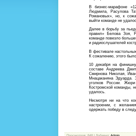
В бизнес-марафоне «1
Людмила, Расулова Тат
Романовых», но, к сож
выйти команде не удалос
Далее в борьбу за пьед
правил» Белова Зоя, Р
команде повезло больше 
и радиослушателей костр
В фестивале настольных
К сожалению, этого было
10 декабря на финишн
составе Андреева Дмит
Смирнова Николая, Ива
Мнацаканяна Эдуарда. 
уголков России. Жюри
Костромской команды, н
удалось.
Несмотря ни на что ко
настроении, с желание
одержать победу в след
Просмотров
: 848 |
Добавил
:
Admin