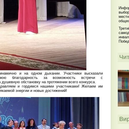
Инфор
выбор
местн
общес
Трети
самод
инвал
Побе
Чи
намично и на одном дыхании. Участники высказали
еннюю благодарность за возможность встречи с
 душевную обстановку на протяжении всего конкурса.
вляем и гордимся нашими участниками! Желаем им
сякаемой энергии и новых достижений!
Ви