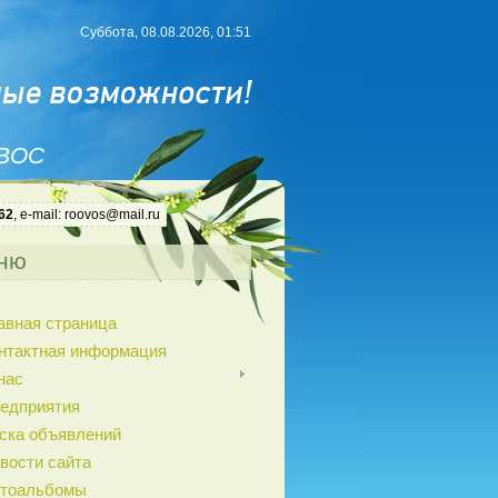
Суббота, 08.08.2026, 01:51
 ВОС
62
, e-mail: roovos@mail.ru
ню
авная страница
нтактная информация
нас
едприятия
ска объявлений
вости сайта
тоальбомы