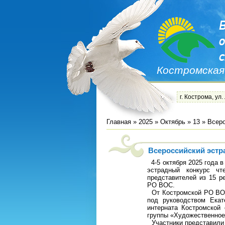
Костромская
г. Кострома, ул.
Главная
»
2025
»
Октябрь
»
13
» Всеро
Всероссийский эстр
4-5 октября 2025 года 
эстрадный конкурс ч
представителей из 15 р
РО ВОС.
От Костромской РО ВОС 
под руководством Ека
интерната Костромской
группы «Художественное
Участники представили 