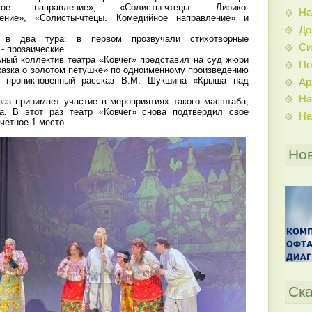
ческое направление», «Солисты-чтецы. Лирико-
На
ление», «Солисты-чтецы. Комедийное направление» и
До
о в два тура: в первом прозвучали стихотворные
Си
- прозаические.
ый коллектив театра «Ковчег» представил на суд жюри
По
казка о золотом петушке» по одноименному произведению
е проникновенный рассказ В.М. Шукшина «Крыша над
Ар
На
з принимает участие в мероприятиях такого масштаба,
а. В этот раз театр «Ковчег» снова подтвердил свое
На
четное 1 место.
Но
Ска