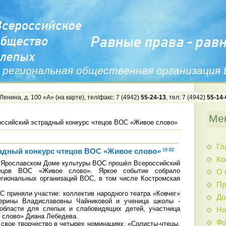
 региональная общественная организация
 Ленина, д. 100 «А» (
на карте
), тел/факс: 7 (4942)
55-24-13
, тел: 7 (4942)
55-14-
Ме
ссийский эстрадный конкурс чтецов ВОС «Живое слово»
Гл
адный конкурс чтецов ВОС «Живое слово»
10:02
Ко
в Ярославском Доме культуры ВОС прошёл Всероссийский
тецов ВОС «Живое слово». Яркое событие собрало
О 
егиональных организаций ВОС, в том числе Костромская
Пр
приняли участие: коллектив народного театра «Ковчег»
До
терины Владиславовны Чайниковой и ученица школы -
 области для слепых и слабовидящих детей, участница
Но
 слово» Диана Лебедева.
Фо
свое творчество в четырех номинациях: «Солисты-чтецы.