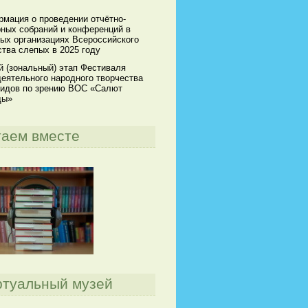
мация о проведении отчётно-
ных собраний и конференций в
ых организациях Всероссийского
тва слепых в 2025 году
й (зональный) этап Фестиваля
еятельного народного творчества
идов по зрению ВОС «Салют
ды»
таем вместе
ртуальный музей