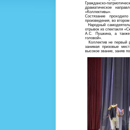
Гражданско-патриоти
драматическое направ
«Коллективы».
Состязание проходил
произведения, во втором 
Народный самодеятельн
отрывок из спектакля «С
А.С. Пушкина, а такж
головой».
Коллектив не первый ра
занимая призовые мест
высокое звание, заняв по