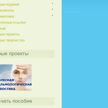
ши издания
кументы
мволика
лезные ссылки
хив
ши проекты
ше творчество
вые проекты
чать пособие