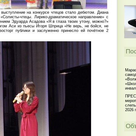
ыступление на конкурсе чтецов стало дебютом. Диана
«Солисты-чтецы. Лирико-драматическое направление» с
ением Эдуарда Асадова «Я в глаза твоих утону, можно?»
гом Аси из пьесы Игоря Шприца «Не верь, не бойся, не
восторг публики и заслуженно принесло ей почётное 2
По
Мараф
самод
«Волж
«Школ
инвал
ПРЕС
мероп
слепы
2026 г
Об