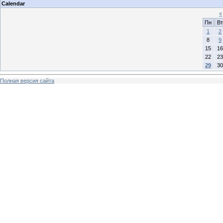
Calendar
«
Пн
Вт
1
2
8
9
15
16
22
23
29
30
Полная версия сайта