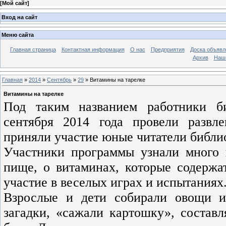
[
Мой сайт
]
Вход на сайт
Меню сайта
Главная страница
Контактная информация
О нас
Предприятия
Доска объявл
Архив
Наш
Главная
»
2014
»
Сентябрь
»
29
» Витамины на тарелке
Витамины на тарелке
Под таким названием работники б
сентября 2014 года провели развле
приняли участие юные читатели библио
Участники программы узнали много 
пище, о витаминах, которые содержа
участие в веселых играх и испытаниях
Взрослые и дети собирали овощи и
загадки, «сажали картошку», состав