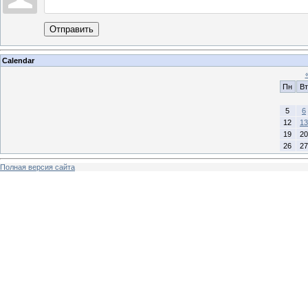
Отправить
Calendar
Пн
Вт
5
6
12
13
19
20
26
27
Полная версия сайта