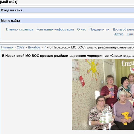
[
Мой сайт
]
Вход на сайт
Меню сайта
Главная страница
Контактная информация
О нас
Предприятия
Доска объявл
Архив
Наш
Главная
»
2022
»
Декабрь
»
7
» В Нерехтской МО ВОС прошло реабилитационное меро
В Нерехтской МО ВОС прошло реабилитационное мероприятие «Спешите дела