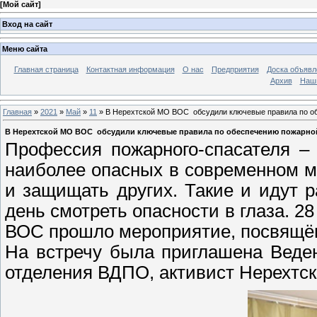
[
Мой сайт
]
Вход на сайт
Меню сайта
Главная страница
Контактная информация
О нас
Предприятия
Доска объявл
Архив
Наш
Главная
»
2021
»
Май
»
11
» В Нерехтской МО ВОС обсудили ключевые правила по о
В Нерехтской МО ВОС обсудили ключевые правила по обеспечению пожарно
Профессия пожарного-спасателя –
наиболее опасных в современном м
и защищать других. Такие и идут 
день смотреть опасности в глаза. 2
ВОС прошло мероприятие, посвящё
На встречу была приглашена Веден
отделения ВДПО, активист Нерехтс