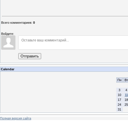
Татьяна Ма
секретарь Нер
Всего комментариев
:
0
Войдите:
Отправить
Calendar
Пн
Вт
3
4
10
11
17
18
24
25
31
Полная версия сайта