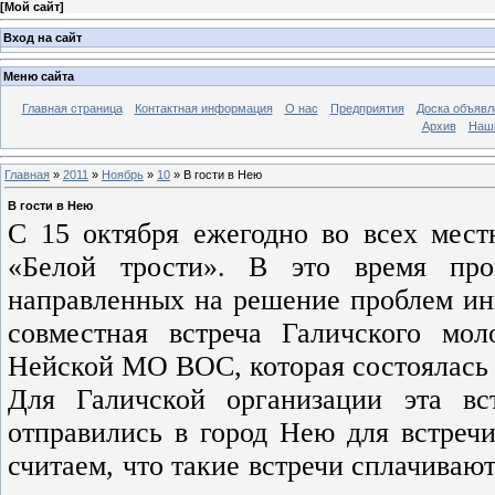
[
Мой сайт
]
Вход на сайт
Меню сайта
Главная страница
Контактная информация
О нас
Предприятия
Доска объявл
Архив
Наш
Главная
»
2011
»
Ноябрь
»
10
» В гости в Нею
В гости в Нею
С 15 октября ежегодно во всех мес
«Белой трости». В это время про
направленных на решение проблем ин
совместная встреча Галичского мо
Нейской МО ВОС, которая состоялась 2
Для Галичской организации эта вс
отправились в город Нею для встре
считаем, что такие встречи сплачиваю