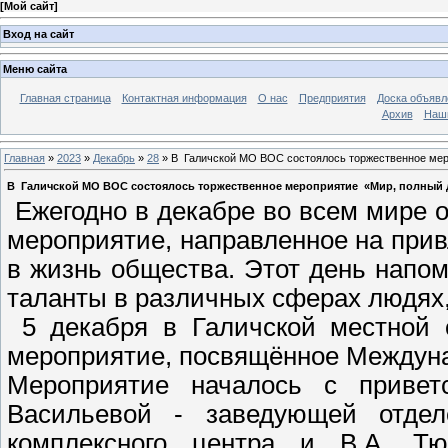
[
Мой сайт
]
Вход на сайт
Меню сайта
Главная страница
Контактная информация
О нас
Предприятия
Доска объявл
Архив
Наш
Главная
»
2023
»
Декабрь
»
28
» В Галичской МО ВОС состоялось торжественное мер
В Галичской МО ВОС состоялось торжественное мероприятие «Мир, полный 
Ежегодно в декабре во всем мире
мероприятие, направленное на при
в жизнь общества. Этот день напо
таланты в различных сферах людях
5 декабря в Галичской местной 
мероприятие, посвящённое Междун
Мероприятие началось с привет
Васильевой - заведующей отдел
комплексного центра и В.А. Тю