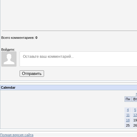
Е
Всего комментариев
:
0
Войдите:
Отправить
Calendar
Пн
Вт
4
5
11
12
18
19
25
26
Полная версия сайта