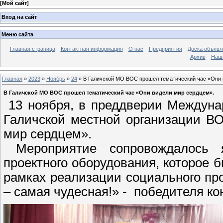
[
Мой сайт
]
Вход на сайт
Меню сайта
Главная страница
Контактная информация
О нас
Предприятия
Доска объявл
Архив
Наш
Главная
»
2023
»
Ноябрь
»
24
» В Галичской МО ВОС прошел тематический час «Они 
В Галичской МО ВОС прошел тематический час «Они видели мир сердцем».
13 ноября, в преддверии Междунар
Галичской местной организации В
мир сердцем».
Мероприятие сопровождалось я
проектного оборудования, которое
рамках реализации социального п
– самая чудесная!» - победителя ко