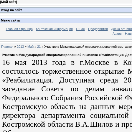
[
Мой сайт
]
Вход на сайт
Меню сайта
Главная страница
Контактная информация
О нас
Предприятия
Доска объявл
Архив
Наш
Главная
»
2013
»
Май
»
21
» Участие в Международной специализированной выставке 
Участие в Международной специализированной выставке «Реабилитация. Дост
16 мая 2013 года в г.Москве в Ко
состоялось торжественное открытие 
«Реабилитация. Доступная среда 2
заседание Совета по делам инвал
Федерального Собрания Российской Ф
Костромскую область на данных меро
директора департамента социальной
Костромской области В.А.Шилов и пр