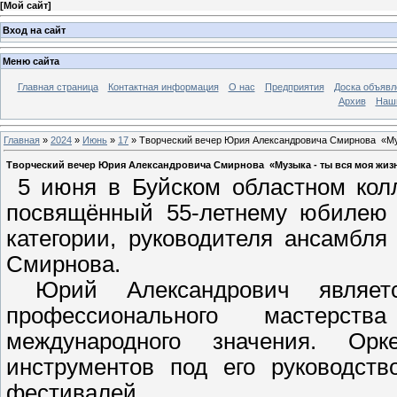
[
Мой сайт
]
Вход на сайт
Меню сайта
Главная страница
Контактная информация
О нас
Предприятия
Доска объявл
Архив
Наш
Главная
»
2024
»
Июнь
»
17
» Творческий вечер Юрия Александровича Смирнова «Муз
Творческий вечер Юрия Александровича Смирнова «Музыка - ты вся моя жиз
5 июня в Буйском областном колл
посвящённый 55-летнему юбилею в
категории, руководителя ансамбл
Смирнова.
Юрий Александрович являетс
профессионального мастерств
международного значения. Ор
инструментов под его руководств
фестивалей.