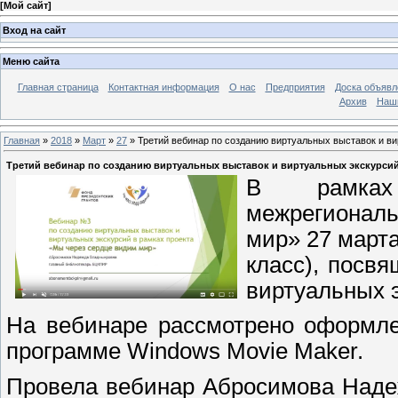
[
Мой сайт
]
Вход на сайт
Меню сайта
Главная страница
Контактная информация
О нас
Предприятия
Доска объявл
Архив
Наш
Главная
»
2018
»
Март
»
27
» Третий вебинар по созданию виртуальных выставок и в
Третий вебинар по созданию виртуальных выставок и виртуальных экскурси
В рамках
межрегионал
мир» 27 марта
класс), посв
виртуальных э
На вебинаре рассмотрено оформле
программе Windows Movie Maker.
Провела вебинар Абросимова Наде