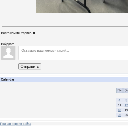
Всего комментариев
:
0
Войдите:
Отправить
Calendar
Пн
Вт
4
5
11
12
18
19
25
26
Полная версия сайта