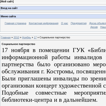
[
Мой сайт
]
Вход на сайт
Меню сайта
Главная страница
Контактная информация
О нас
Предприятия
Доска объявл
Архив
Наш
Главная
»
2010
»
Ноябрь
»
17
» Социальное партнерство
Социальное партнерство
17 ноября в помещении ГУК «Библио
информационной работы инвалидов 
партнерства было организовано мер
обслуживания г. Костромы, посвящен
Были приглашены инвалиды по зрен
организован концерт художественной 
Подобные совместные мероприят
библиотеки-центра и в дальнейшем.