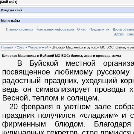
[
Мой сайт
]
Вход на сайт
Меню сайта
Главная страница
Контактная информация
О нас
Предприятия
Доска объявл
Архив
Наш
Главная
»
2026
»
Февраль
»
24
» Широкая Масленица в Буйской МО ВОС: блины, игры
Широкая Масленица в Буйской МО ВОС: блины, игры и проводы зимы
В Буйской местной организа
посвященное любимому русскому 
радостный праздник, уходящий кор
ведь он символизирует проводы х
Весной, теплом и солнцем.
20 февраля в уютном зале собрал
праздник получился «сладким» и 
фирменным блюдом. Благодаря
кулинарных секретов, стол ломился 