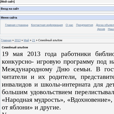
[
Мой сайт
]
Вход на сайт
Меню сайта
Главная страница
Контактная информация
О нас
Предприятия
Доска объявл
Архив
Наш
Главная
»
2013
»
Май
»
21
» Семейный альбом
Семейный альбом
19 мая 2013 года работники библи
конкурсно- игровую программу под 
Международному Дню семьи. В гос
читатели и их родители, представит
инвалидов и школы-интерната для де
большим удовольствием перелистывал
«Народная мудрость», «Вдохновение»,
от яблони» и другие.