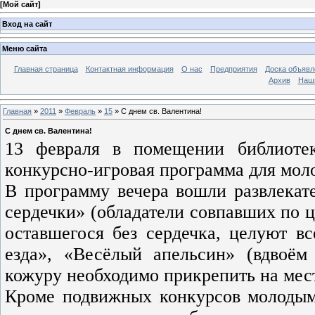
[
Мой сайт
]
Вход на сайт
Меню сайта
Главная страница
Контактная информация
О нас
Предприятия
Доска объявл
Архив
Наш
Главная
»
2011
»
Февраль
»
15
» С днем св. Валентина!
С днем св. Валентина!
13 февраля в помещении библиотек
конкурсно-игровая программа для моло
В программу вечера вошли развлекат
сердечки» (обладатели совпавших по ц
оставшегося без сердечка, целуют вс
езда», «Весёлый апельсин» (вдвоём
кожуру необходимо прикрепить на мест
Кроме подвижных конкурсов молодым