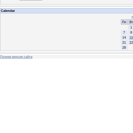
Calendar
Пн
Вт
1
7
8
14
15
21
22
28
Полная версия сайта