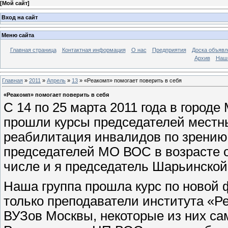
[
Мой сайт
]
Вход на сайт
Меню сайта
Главная страница
Контактная информация
О нас
Предприятия
Доска объявл
Архив
Наш
Главная
»
2011
»
Апрель
»
13
» «Реакомп» помогает поверить в себя
«Реакомп» помогает поверить в себя
С 14 по 25 марта 2011 года в городе
прошли курсы председателей местн
реабилитация инвалидов по зрению»
председателей МО ВОС в возрасте от
числе и я председатель Шарьинско
Наша группа прошла курс по новой 
только преподаватели института «Р
ВУЗов Москвы, некоторые из них са