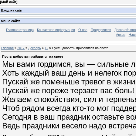
[
Мой сайт
]
Вход на сайт
Меню сайта
Главная страница
Контактная информация
О нас
Предприятия
Доска объявл
Архив
Наш
Главная
»
2017
»
Декабрь
»
12
» Пусть доброты прибавится на свете
Пусть доброты прибавится на свете
Мы вами гордимся, вы — сильные л
Хоть каждый ваш день и нелегок пор
Пускай же поменьше тревог в жизни 
Пускай же пореже терзает вас боль!
Желаем спокойствия, сил и терпень
Чтоб рядом всегда кто-то мог подде
Сегодня в ваш праздник оставьте во
Ведь праздники весело надо встреча