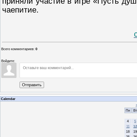
приняли участие в игре «Пусть душ
чаепитие.
Всего комментариев
:
0
Войдите:
Отправить
Calendar
Пн
Вт
4
5
11
12
18
19
25
26