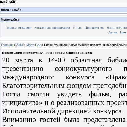
[
Мой сайт
]
Вход на сайт
Меню сайта
Главная страница
Контактная информация
О нас
Предприятия
Доска объявл
Архив
Наш
Главная
»
2013
»
Март
»
22
» Презентация социокультурного проекта «Преображение»
Презентация социокультурного проекта «Преображение»
20 марта в 14-00 областная библи
презентацию социокультурного 
международного конкурса «Право
Благотворительным фондом преподобн
Гости смогли увидеть фильм, ра
инициатива» и о реализованных проек
Исполнительной дирекцией конкурса.
Вниманию гостей была представлена