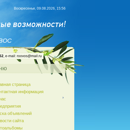
Воскресенье, 09.08.2026, 15:56
 ВОС
62
, e-mail: roovos@mail.ru
ню
авная страница
нтактная информация
нас
едприятия
ска объявлений
вости сайта
тоальбомы