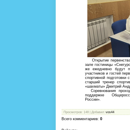
Открытие первенства Р
зале гостиницы «Снегуро
же ежедневно будут п
участников и гостей пер
спортивной подготовки 
старший тренер спорти
«шахматы» Дмитрий Анд
Соревнования проходя
поддержке Общероссий
России».
Просмотров
: 148 |
Добавил
:
vos44
Всего комментариев
:
0