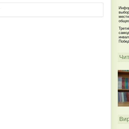
Инфор
выбор
местн
общес
Трети
самод
инвал
Побе
Чи
Ви