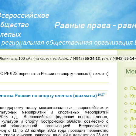
 региональная общественная организация
 Ленина, д. 100 «А» (
на карте
), тел/факс: 7 (4942)
55-24-13
, тел: 7 (4942)
55-14-
Ме
-РЕЛИЗ первенства России по спорту слепых (шахматы)
Гл
ства России по спорту слепых (шахматы)
10:57
Ко
О 
ендарному плану межрегиональных, всероссийских и
Пр
льтурных мероприятий и спортивных мероприятий
2025 год, Всероссийская федерация спорта слепых,
До
 культуре и спорту Костромской области совместно с
льной общественной организацией Всероссийского
Но
од с 11 по 20 октября 2025 года проводят первенство
Фо
х среди юниоров, юниорок, юношей и девушек до 23 лет