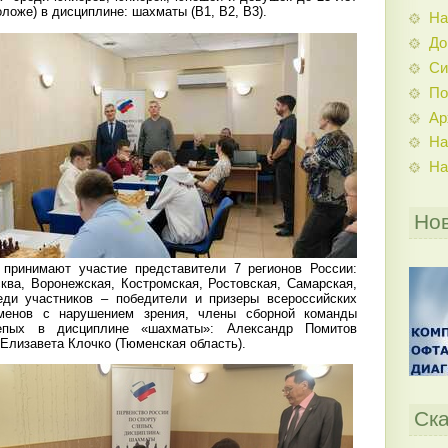
оложе) в дисциплине: шахматы (В1, В2, В3).
На
До
Си
По
Ар
На
На
Но
ринимают участие представители 7 регионов России:
ква, Воронежская, Костромская, Ростовская, Самарская,
еди участников – победители и призеры всероссийских
сменов с нарушением зрения, члены сборной команды
епых в дисциплине «шахматы»: Александр Помитов
 Елизавета Клочко (Тюменская область).
Ска