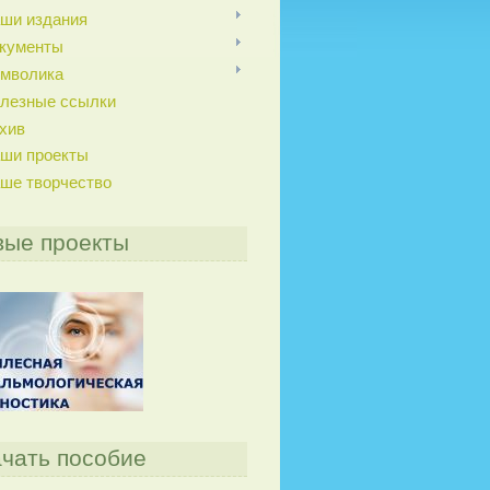
ши издания
кументы
мволика
лезные ссылки
хив
ши проекты
ше творчество
вые проекты
чать пособие