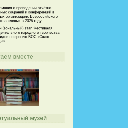
мация о проведении отчётно-
ных собраний и конференций в
ых организациях Всероссийского
тва слепых в 2025 году
й (зональный) этап Фестиваля
еятельного народного творчества
идов по зрению ВОС «Салют
ды»
таем вместе
ртуальный музей