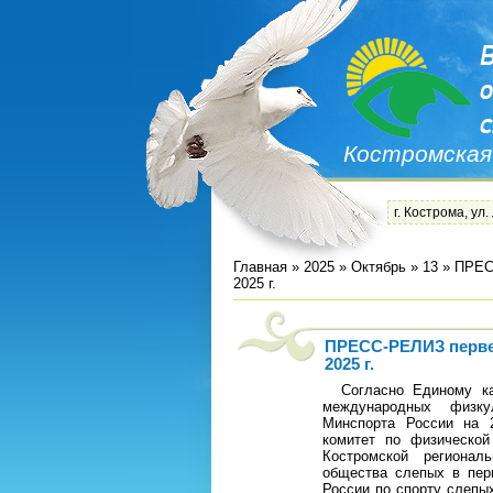
Костромская
г. Кострома, ул.
Главная
»
2025
»
Октябрь
»
13
» ПРЕСС
2025 г.
ПРЕСС-РЕЛИЗ первен
2025 г.
Согласно Единому кал
международных физку
Минспорта России на 
комитет по физической
Костромской региона
общества слепых в пери
России по спорту слепы