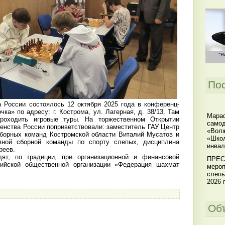
По
оссии состоялось 12 октября 2025 года в конференц-
чка» по адресу: г. Кострома, ул. Лагерная, д. 38/13. Там
Мараф
роходить игровые туры. На торжественном Открытии
самод
венства России поприветствовали: заместитель ГАУ Центр
«Волж
сборных команд Костромской области Виталий Мусатов и
«Школ
вной сборной команды по спорту слепых, дисциплина
инвал
реев.
т, по традиции, при организационной и финансовой
ПРЕС
ской общественной организации «Федерация шахмат
мероп
слепы
2026 г
Об