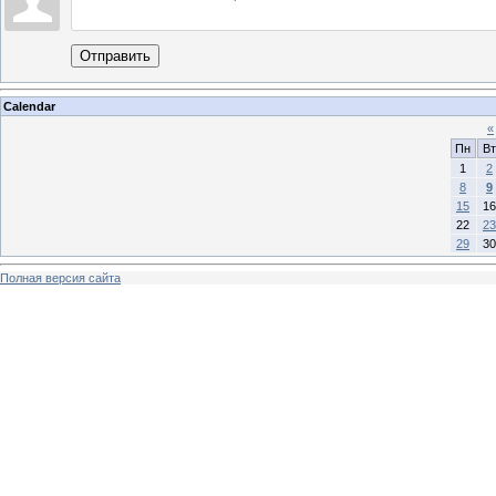
Отправить
Calendar
«
Пн
Вт
1
2
8
9
15
16
22
23
29
30
Полная версия сайта