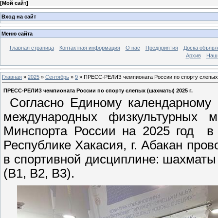
[
Мой сайт
]
Вход на сайт
Меню сайта
Главная страница
Контактная информация
О нас
Предприятия
Доска объявл
Архив
Наш
Главная
»
2025
»
Сентябрь
»
9
» ПРЕСС-РЕЛИЗ чемпионата России по спорту слепых 
ПРЕСС-РЕЛИЗ чемпионата России по спорту слепых (шахматы) 2025 г.
Согласно Единому календарному п
международных физкультурных м
Минспорта России на 2025 год в 
Республике Хакасия, г. Абакан про
в спортивной дисциплине: шахматы
(В1, В2, В3).