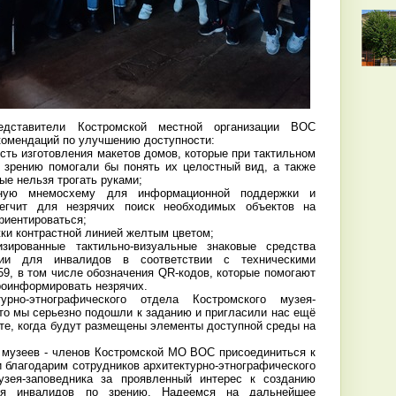
дставители Костромской местной организации ВОС
комендаций по улучшению доступности:
сть изготовления макетов домов, которые при тактильном
 зрению помогали бы понять их целостный вид, а также
ые нельзя трогать руками;
льную мнемосхему для информационной поддержки и
легчит для незрячих поиск необходимых объектов на
ориентироваться;
жки контрастной линией желтым цветом;
изированные тактильно-визуальные знаковые средства
ции для инвалидов в соответствии с техническими
9, в том числе обозначения QR-кодов, которые помогают
проинформировать незрячих.
рно-этнографического отдела Костромского музея-
то мы серьезно подошли к заданию и пригласили нас ещё
сте, когда будут размещены элементы доступной среды на
музеев - членов Костромской МО ВОС присоединиться к
и благодарим сотрудников архитектурно-этнографического
узея-заповедника за проявленный интерес к созданию
ля инвалидов по зрению. Надеемся на дальнейшее