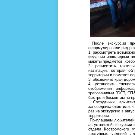
После экскурсии пре
сформулировали ряд ре
1. рассмотреть возможно
изучении инвалидами по
макеты предметов, котор
2. разместить такти
навигации, которая об
территории и поможет с
3. обозначить края доро
4. установить специал
отображения информа
требованиями ГОСТ, СП-5
быстро и бесконтактно 
Сотрудники архитекту
заповедника отметили, ч
раз на экскурсию в авгу
территории.
Приглашаем любителей 
августовской экскурсии 
отдела Костромского м
доступных условий д