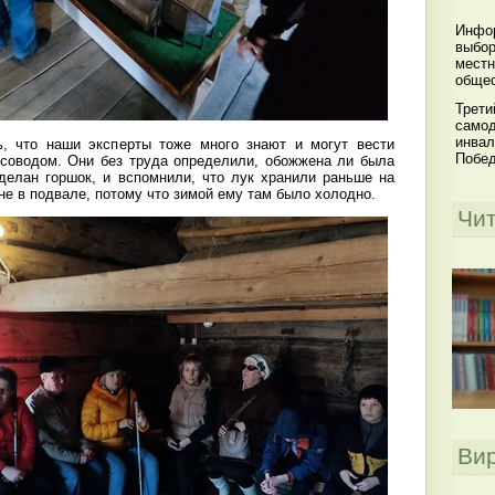
Инфор
выбор
местн
общес
Трети
самод
инвал
 что наши эксперты тоже много знают и могут вести
Побе
рсоводом. Они без труда определили, обожжена ли была
сделан горшок, и вспомнили, что лук хранили раньше на
 не в подвале, потому что зимой ему там было холодно.
Чи
Ви