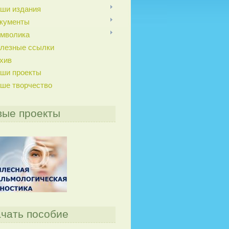
ши издания
кументы
мволика
лезные ссылки
хив
ши проекты
ше творчество
вые проекты
чать пособие