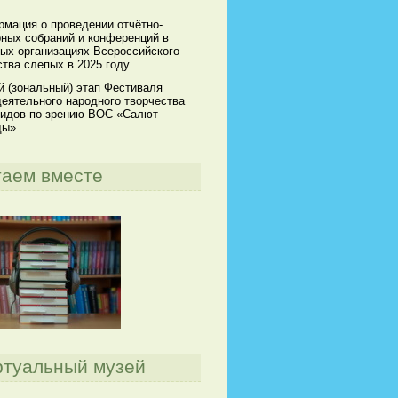
мация о проведении отчётно-
ных собраний и конференций в
ых организациях Всероссийского
тва слепых в 2025 году
й (зональный) этап Фестиваля
еятельного народного творчества
идов по зрению ВОС «Салют
ды»
таем вместе
ртуальный музей