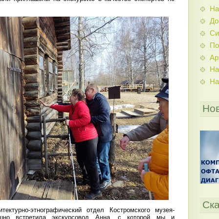
На
До
Си
По
Ар
На
На
Но
Ска
ектурно-этнографический отдел Костромского музея-
ушно встретила экскурсовод Анна, с которой мы и