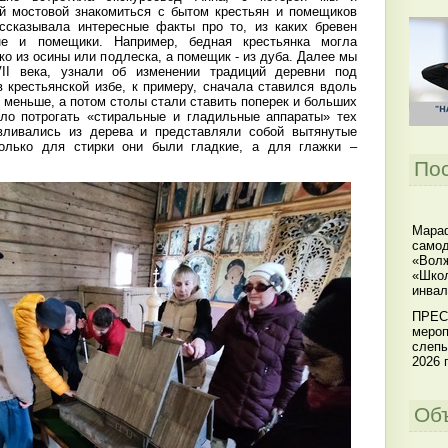
й мостовой знакомиться с бытом крестьян и помещиков
ассказывала интересные факты про то, из каких бревен
не и помещики. Например, бедная крестьянка могла
ко из осины или подлеска, а помещик - из дуба. Далее мы
II века, узнали об изменении традиций деревни под
 крестьянской избе, к примеру, сначала ставился вдоль
 меньше, а потом столы стали ставить поперек и больших
ло потрогать «стиральные и гладильные аппараты» тех
авливались из дерева и представляли собой вытянутые
только для стирки они были гладкие, а для глажки –
По
Мараф
самод
«Волж
«Школ
инвал
ПРЕС
мероп
слепы
2026 г
Об