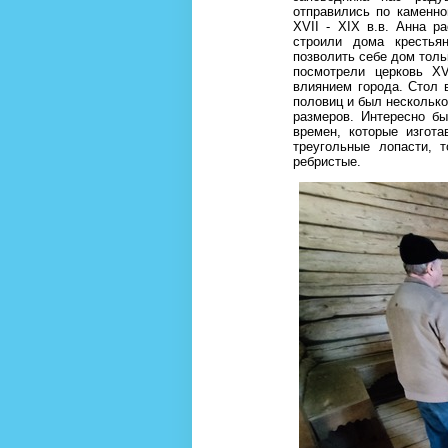
отправились по каменно
XVII - XIX в.в. Анна р
строили дома крестья
позволить себе дом толь
посмотрели церковь XV
влиянием города. Стол в
половиц и был несколько
размеров. Интересно бы
времен, которые изгот
треугольные лопасти, 
ребристые.