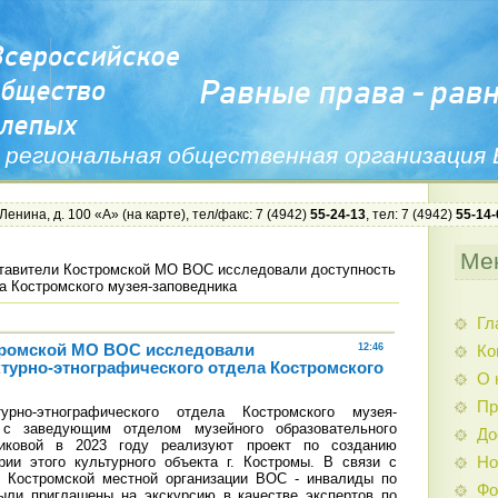
 региональная общественная организация
 Ленина, д. 100 «А» (
на карте
), тел/факс: 7 (4942)
55-24-13
, тел: 7 (4942)
55-14-
Ме
тавители Костромской МО ВОС исследовали доступность
а Костромского музея-заповедника
Гл
тромской МО ВОС исследовали
12:46
Ко
ктурно-этнографического отдела Костромского
О 
Пр
рно-этнографического отдела Костромского музея-
 с заведующим отделом музейного образовательного
До
иковой в 2023 году реализуют проект по созданию
Но
рии этого культурного объекта г. Костромы. В связи с
й Костромской местной организации ВОС - инвалиды по
Фо
ыли приглашены на экскурсию в качестве экспертов по