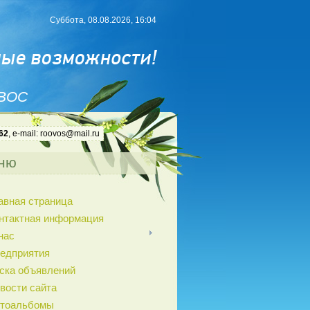
Суббота, 08.08.2026, 16:04
 ВОС
62
, e-mail: roovos@mail.ru
ню
авная страница
нтактная информация
нас
едприятия
ска объявлений
вости сайта
тоальбомы