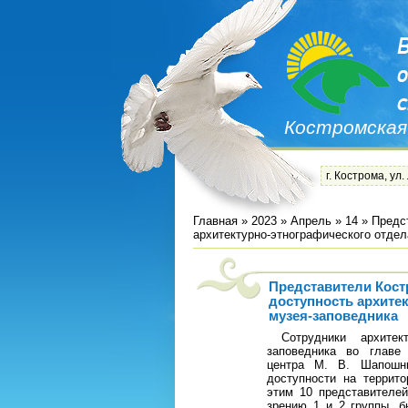
Костромская
г. Кострома, ул.
Главная
»
2023
»
Апрель
»
14
» Предс
архитектурно-этнографического отдел
Представители Кос
доступность архите
музея-заповедника
Сотрудники архитекту
заповедника во главе
центра М. В. Шапошн
доступности на террито
этим 10 представителе
зрению 1 и 2 группы, б