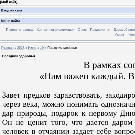
[
Мой сайт
]
Вход на сайт
Меню сайта
Главная страница
Контактная информация
О нас
Предприятия
Доска объявл
Архив
Наш
Главная
»
2013
»
Июнь
»
19
» Праздник здоровья
Праздник здоровья
В рамках со
«Нам важен каждый. 
Завет предков здравствовать, закоди
через века, можно понимать однозначн
дар природы, подарок к первому Дню
Он не ценит того, что дается даром 
человек в отчаянии задает себе вопро