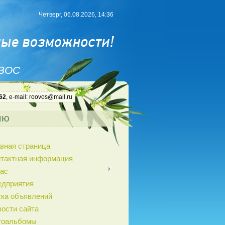
Четверг, 06.08.2026, 14:36
 ВОС
62
, e-mail: roovos@mail.ru
ню
вная страница
нтактная информация
ас
едприятия
ка объявлений
ости сайта
тоальбомы