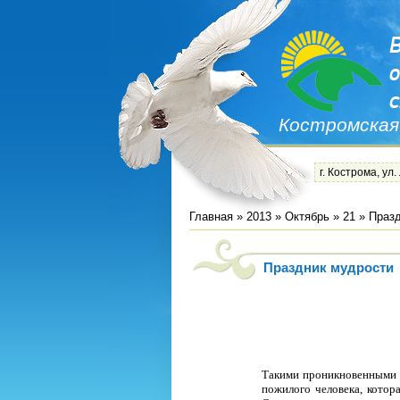
Костромская
г. Кострома, ул.
Главная
»
2013
»
Октябрь
»
21
» Празд
Праздник мудрости
Такими проникновенными 
пожилого человека, котор