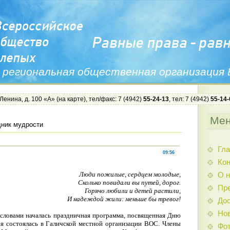
 региональная общественная организация
 Ленина, д. 100 «А» (
на карте
), тел/факс: 7 (4942)
55-24-13
, тел: 7 (4942)
55-14-
Ме
ник мудрости
Гла
09:56
Ко
Люди пожилые, сердцем молодые,
О н
Сколько повидали вы путей, дорог.
Пр
Горячо любили и детей растили,
И надеждой жили: меньше бы тревог!
Дос
Нов
словами началась праздничная программа, посвященная Дню
ая состоялась в Галичской местной организации ВОС. Члены
Фо