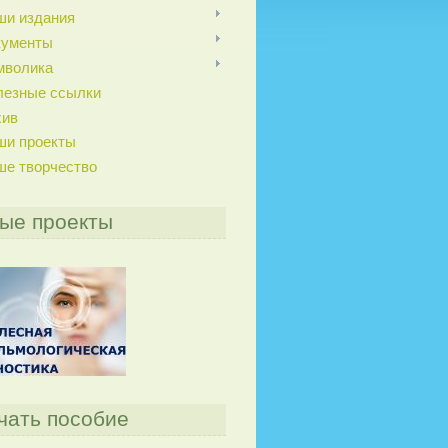
ши издания
кументы
мволика
лезные ссылки
хив
ши проекты
ше творчество
ые проекты
чать пособие