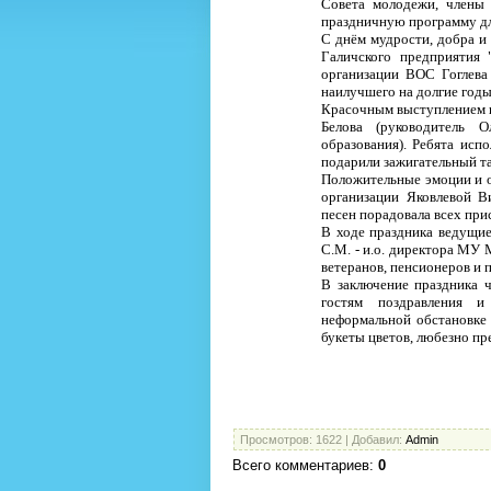
Совета молодежи, члены
праздничную программу д
С днём мудрости, добра и
Галичского предприятия 
организации ВОС Гоглева 
наилучшего на долгие годы
Красочным выступлением по
Белова (руководитель 
образования). Ребята испо
подарили зажигательный та
Положительные эмоции и о
организации Яковлевой В
песен порадовала всех пр
В ходе праздника ведущие
С.М. - и.о. директора МУ 
ветеранов, пенсионеров и
В заключение праздника 
гостям поздравления и
неформальной обстановке
букеты цветов, любезно п
Просмотров
: 1622 |
Добавил
:
Admin
Всего комментариев
:
0