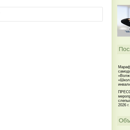
Пос
Мараф
самодо
«Волжс
«Школ
инвал
ПРЕСС
меропр
слепы
2026 г.
Объ