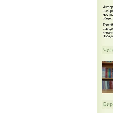
Инфор
выбор
местны
общест
Третий
самоде
инвал
Побед
Чит
Вир