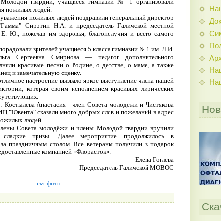
 Молодой гвардии, учащиеся гимназии № 1 организовали
На
ля пожилых людей.
 уважения пожилых людей поздравили генеральный директор
До
"Гамма" Сиротин Н.А. и председатель Галичской местной
Си
Е. Ю., пожелав им здоровья, благополучия и всего самого
.
По
радовали зрителей учащиеся 5 класса гимназии № 1 им. Л.И.
Ольга Сергеевна Смирнова — педагог дополнительного
Ар
лняли красивые песни о Родине, о детстве, о маме, а также
На
нец и замечательную сценку.
тличное настроение вызвало яркое выступление члена нашей
На
иктории, которая своим исполнением красивых лирических
исутствующих.
: Костылева Анастасия - член Совета молодежи и Чистякова
Нов
МЦ "Ювента" сказали много добрых слов и пожеланий в адрес
 пожилых людей.
члены Совета молодёжи и члены Молодой гвардии вручили
 сладкие призы. Далее мероприятие продолжилось в
 за праздничным столом. Все ветераны получили в подарок
редоставленные компанией «Флорасток».
Елена Гоглева
Председатель Галичской МОВОС
см. фото
Ска