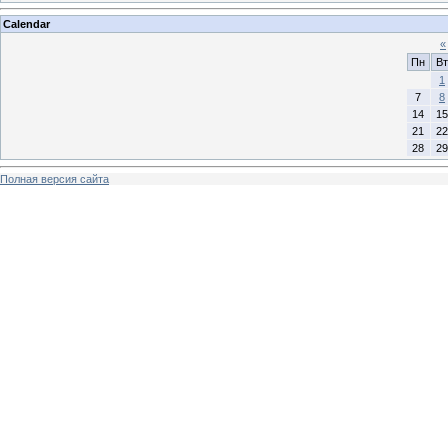
Calendar
«
Пн
Вт
1
7
8
14
15
21
22
28
29
Полная версия сайта