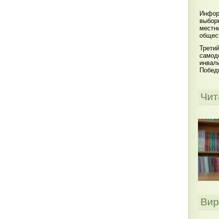
Инфор
выбор
местн
общес
Третий
самод
инвал
Побед
Чит
Вир