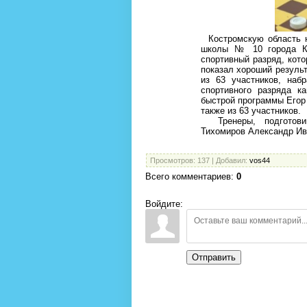
Костромскую область н
школы № 10 города Ко
спортивный разряд, кото
показал хороший результ
из 63 участников, наб
спортивного разряда к
быстрой программы Егор т
также из 63 участников.
Тренеры, подготовив
Тихомиров Александр Ив
Просмотров
: 137 |
Добавил
:
vos44
Всего комментариев
:
0
Войдите:
Отправить