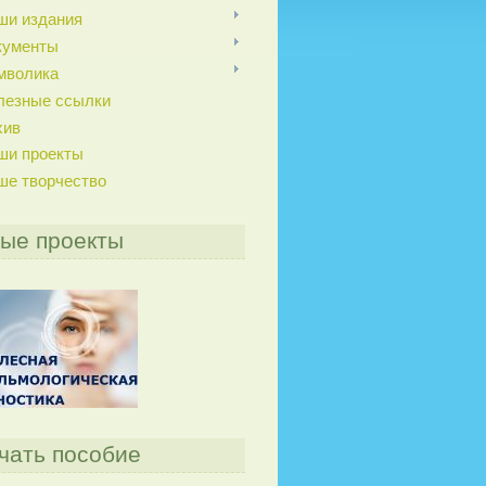
ши издания
кументы
мволика
лезные ссылки
хив
ши проекты
ше творчество
ые проекты
чать пособие