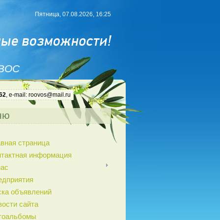
Пятница, 07.08.2026, 16:25
 ВОС
62
, e-mail: roovos@mail.ru
ню
авная страница
нтактная информация
нас
едприятия
ска объявлений
вости сайта
тоальбомы