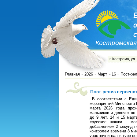
Костромская
г. Кострома, ул.
Главная
»
2026
»
Март
»
16
» Пост-рел
Пост-релиз первенс
В соответствии с Еди
мероприятий Минспорта Р
марта 2026 года прох
мальчиков и девочек по 
до 9 лет. 14 и 15 март
«русские шашки – мол
добавлением 2 секунд п
контролем времени 8 ми
участник играл в туре с