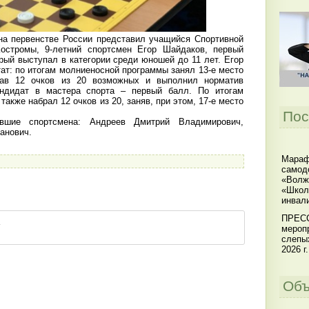
а первенстве России представил учащийся Спортивной
стромы, 9-летний спортсмен Егор Шайдаков, первый
рый выступал в категории среди юношей до 11 лет. Егор
ат: по итогам молниеносной программы занял 13-е место
рав 12 очков из 20 возможных и выполнил норматив
андидат в мастера спорта – первый балл. По итогам
акже набрал 12 очков из 20, заняв, при этом, 17-е место
Пос
шие спортсмена: Андреев Дмитрий Владимирович,
анович.
Мараф
самод
«Волж
«Школ
инвал
ПРЕСС
мероп
слепы
2026 г.
Объ