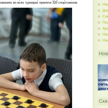
ованиях во всех турнирах приняли 320 спортсменов.
На
До
Си
По
Ар
На
На
Нов
Ска