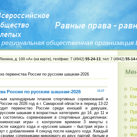
 региональная общественная организация
 Ленина, д. 100 «А» (
на карте
), тел/факс: 7 (4942)
55-24-13
, тел: 7 (4942)
55-14-
Ме
из первенства России по русским шашкам-2026
Гл
тва России по русским шашкам-2026
13:27
Ко
ным календарным планом спортивных соревнований и
оссии на 2026 год в г. Самарской области в период 13-22
О 
одит первенство России среди юношей и девушек,
Пр
русским шашкам в возрастных категориях до 14, до 11 и
а состоялись соревнования в спортивных дисциплинах:
До
ниеносная игра» с контролем времени 3 минуты с
осле каждого хода и «русские шашки – быстрая игра» с
Но
нут с добавлением 4 секунд после каждого хода. Каждый
Фо
о своими соперниками микроматч из двух партий, белым и