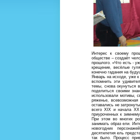
Интерес к своему про
обществе – создаёт чело
прошлого. «Что есть - у
крещение, весёлые гул
конечно гадания на буду
Январь на исходе, уже к
вспомнить эти удивител
темы, снова окунуться 
поделиться своими зна
использовали мотивы, с
ряженье, всевозможная
оставались не затронуты
всего XIX и начала XX 
приуроченных к зимнему
При этом во многих ро
занимать образ ели. Инт
новогодних персонаже
десятилетия ель предста
так было. Процесс при