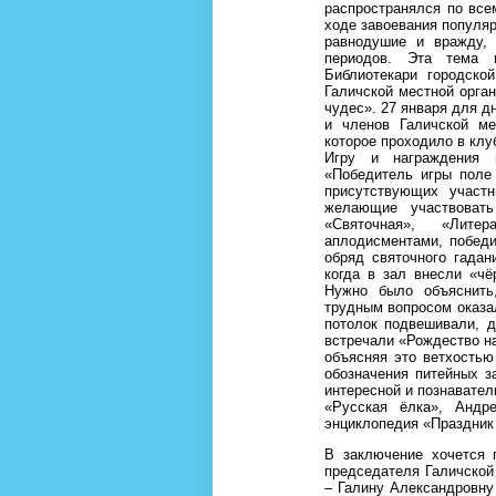
распространялся по все
ходе завоевания популяр
равнодушие и вражду, 
периодов. Эта тема 
Библиотекари городско
Галичской местной орга
чудес». 27 января для д
и членов Галичской ме
которое проходило в клу
Игру и награждения 
«Победитель игры поле
присутствующих участ
желающие участвоват
«Святочная», «Лите
аплодисментами, побед
обряд святочного гадан
когда в зал внесли «ч
Нужно было объяснить
трудным вопросом оказал
потолок подвешивали, д
встречали «Рождество на
объясняя это ветхостью
обозначения питейных з
интересной и познавател
«Русская ёлка», Андр
энциклопедия «Праздник
В заключение хочется 
председателя Галичской
– Галину Александровну