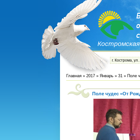
Костромская
г. Кострома, ул.
Главная
»
2017
»
Январь
»
31
» Поле 
Поле чудес «От Рож