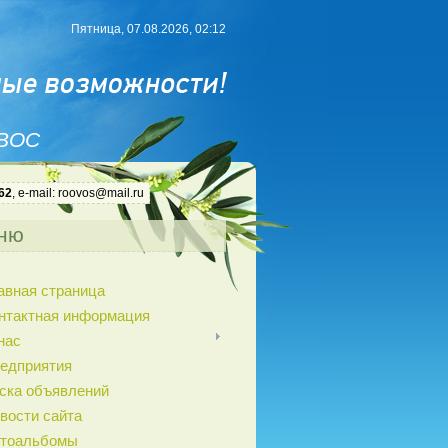
Пятница, 07.08.2026, 02:12
 ВОС
62
, e-mail: roovos@mail.ru
ню
авная страница
нтактная информация
нас
едприятия
ска объявлений
вости сайта
тоальбомы