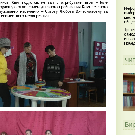
иков, был подготовлен зал с атрибутами игры «Поле
едующую отделением дневного пребывания Комплексного
Инфор
луживания населения – Сизову Любовь Вячеславовну за
выбор
 совместного мероприятия.
местн
общес
Трети
самод
инвал
Побе
Чи
Ви