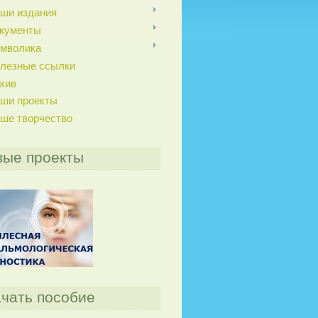
ши издания
кументы
мволика
лезные ссылки
хив
ши проекты
ше творчество
вые проекты
чать пособие