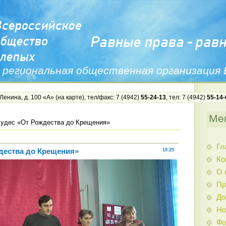
 региональная общественная организация
 Ленина, д. 100 «А» (
на карте
), тел/факс: 7 (4942)
55-24-13
, тел: 7 (4942)
55-14-
Ме
чудес «От Рождества до Крещения»
Гл
дества до Крещения»
19:25
Ко
О 
Пр
До
Но
Фо