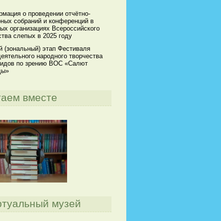
мация о проведении отчётно-
ных собраний и конференций в
ых организациях Всероссийского
тва слепых в 2025 году
й (зональный) этап Фестиваля
еятельного народного творчества
идов по зрению ВОС «Салют
ды»
таем вместе
ртуальный музей