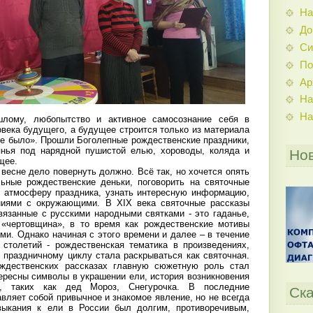
На
До
Си
По
Ар
На
На
шлому, любопытство и активное самосознание себя в
века будущего, а будущее строится только из материала
же было». Прошли Боголепные рождественские праздники,
янья под нарядной пушистой елью, хороводы, коляда и
Но
щее.
 весне дело повернуть должно. Всё так, но хочется опять
ьные рождественские деньки, поговорить на святочные
в атмосферу праздника, узнать интересную информацию,
ниями с окружающими. В XIX века святочные рассказы
вязанные с русскими народными святками - это гаданье,
 «чертовщина», в то время как рождественские мотивы
ми. Однако начиная с этого времени и далее – в течение
столетий - рождественская тематика в произведениях,
 праздничному циклу стала раскрываться как святочная.
ждественских рассказах главную сюжетную роль стал
ересны символы в украшении ели, история возникновения
й, таких как дед Мороз, Снегурочка. В последние
Ска
вляет собой привычное и знакомое явление, но не всегда
выкания к ели в России был долгим, противоречивым,