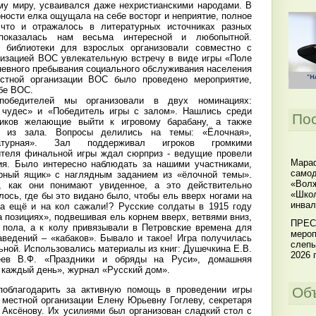
му миру, усваивался даже нехристианскими народами. В
ности елка ощущала на себе восторг и неприятие, полное
что и отражалось в литературных источниках разных
показалась нам весьма интересной и любопытной.
й библиотеки для взрослых организовали совместно с
низацией ВОС увлекательную встречу в виде игры «Поле
невного пребывания социального обслуживания населения
стной организации ВОС было проведено мероприятие,
бе ВОС.
победителей мы организовали в двух номинациях:
 чудес» и «Победитель игры с залом». Нашлись среди
По
ников желающие выйти к игровому барабану, а также
ь из зала. Вопросы делились на темы: «Ёлочная»,
ратурная». Зал поддерживал игроков громкими
ителя финальной игры ждал сюрприз - ведущие провели
Мараф
ия. Было интересно наблюдать за нашими участниками,
самод
ёрный ящик» с наглядным заданием из «ёлочной темы».
«Волж
, как они понимают увиденное, а это действительно
«Школ
ось, где бы это видано было, чтобы ель вверх ногами на
инвал
а ещё и на кол сажали!? Русские солдаты в 1915 году
 позициях», подвешивая ель корнем вверх, ветвями вниз,
ПРЕС
 пола, а к колу привязывали в Петровские времена для
мероп
аведений – «кабаков». Бывало и такое! Игра получилась
слепы
ьной. Использовались материалы из книг: Душечкина Е.В.
2026 г
еев В.Ф. «Праздники и обряды на Руси», домашняя
 каждый день», журнал «Русский дом».
Об
поблагодарить за активную помощь в проведении игры
 местной организации Елену Юрьевну Гоглеву, секретаря
 Аксёнову. Их усилиями был организован сладкий стол с