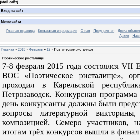
[
Мой сайт
]
Вход на сайт
Меню сайта
Главная страница
Контактная информация
О нас
Предприятия
Доска объявл
Архив
Наш
Главная
»
2015
»
Февраль
»
12
» Поэтическое ристалище
Поэтическое ристалище
7-8 февраля 2015 года состоялся VII
ВОС «Поэтическое ристалище», ор
проходил в Карельской республик
Петрозаводск. Конкурсная программа 
день конкурсанты должны были предст
вопросы литературной викторины
композицией. Семеро участников, 
итогам трёх конкурсов вышли в фина