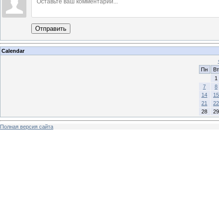
Отправить
Calendar
Пн
Вт
1
7
8
14
15
21
22
28
29
Полная версия сайта