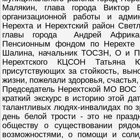
Малякин, глава города Виктор Е
организационной работы и админ
Нерехта и Нерехтский район Свет
главы города Андрей Африкан
Пенсионным фондом по Нерехте и
Шалина, начальник ТОСЗН, О и П 
Нерехтского КЦСОН Татьяна Ю
присутствующих за стойкость, вын
жизни, пожелали здоровья, счастья,
Председатель Нерехтской МО ВОС 
краткий экскурс в историю этой да
талантливых людях-инвалидах по 
день белой трости - это не праз
обществу о существовании рядо
возможностями, о помощи и сол