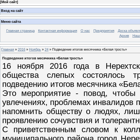
[
Мой сайт
]
Вход на сайт
Меню сайта
Главная страница
Контактная информация
О нас
Предприятия
Доска объявл
Архив
Наш
Главная
»
2016
»
Ноябрь
»
24
» Подведение итогов месячника «Белая трость»
Подведение итогов месячника «Белая трость»
16 ноября 2016 года в Нерехтск
общества слепых состоялось тр
подведению итогов месячника «Бела
Это мероприятие - повод, чтобы 
увлечениях, проблемах инвалидов п
напомнить обществу о людях, лиш
проявлению сочувствия и толерантн
C приветственным словом к колл
муниципального района город Нере