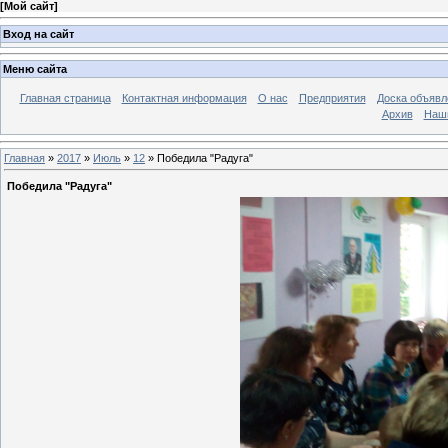
[
Мой сайт
]
Вход на сайт
Меню сайта
Главная страница
Контактная информация
О нас
Предприятия
Доска объявл
Архив
Наш
Главная
»
2017
»
Июль
»
12
» Победила "Радуга"
Победила "Радуга"