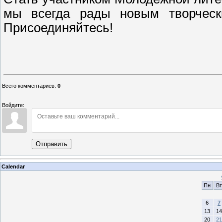
мы всегда рады новым творчес
Присоединяйтесь!
Ильина 
секретарь Кос
Всего комментариев
:
0
Войдите:
Отправить
Calendar
Пн
Вт
6
7
13
14
20
21