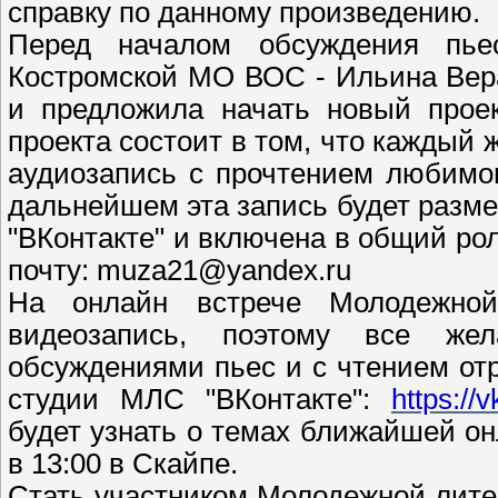
справку по данному произведению.
Перед началом обсуждения пье
Костромской МО ВОС - Ильина Вера
и предложила начать новый проек
проекта состоит в том, что каждый
аудиозапись с прочтением любимог
дальнейшем эта запись будет разм
"ВКонтакте" и включена в общий ро
почту: muza21@yandex.ru
На онлайн встрече Молодежной
видеозапись, поэтому все же
обсуждениями пьес и с чтением от
студии МЛС "ВКонтакте":
https:/
будет узнать о темах ближайшей он
в 13:00 в Скайпе.
Стать участником Молодежной лите