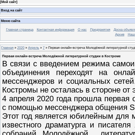
[
Мой сайт
]
Вход на сайт
Меню сайта
Главная страница
Контактная информация
О нас
Предприятия
Доска объявл
Архив
Наш
Главная
»
2020
»
Апрель
»
7
» Первая онлайн-встреча Молодёжной литературной студ
Первая онлайн-встреча Молодёжной литературной студии в Костроме
В связи с введением режима самои
объединения переходят на онла
мессенджеров и социальных сетей
Костромы не осталась в стороне от 
4 апреля 2020 года прошла первая
с помощью мессенджера общения S
Этот год является юбилейным для 
известного драматурга и писателя
собраний Молодёжной литерату