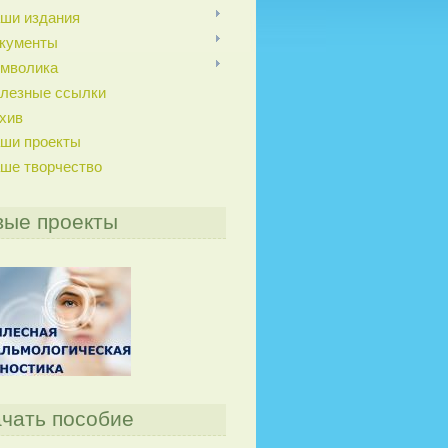
ши издания
кументы
мволика
лезные ссылки
хив
ши проекты
ше творчество
вые проекты
чать пособие