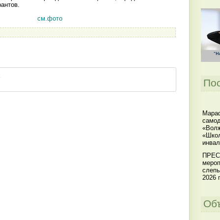
антов.
см.фото
По
Мараф
самод
«Волж
«Школ
инвал
ПРЕС
мероп
слепы
2026 г
Об