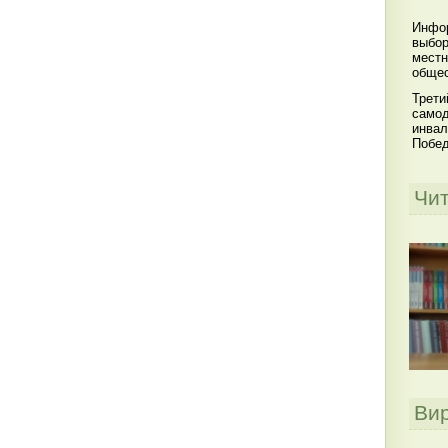
Инфор
выбор
местн
общес
Трети
самод
инвал
Побе
Чи
Ви