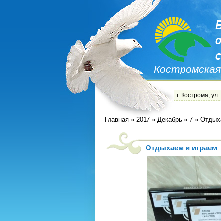
Костромская
г. Кострома, ул.
Главная
»
2017
»
Декабрь
»
7
» Отдыха
Отдыхаем и играем