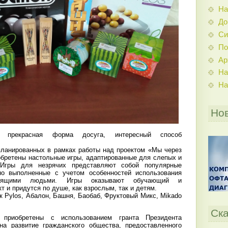
На
До
Си
По
Ар
На
На
Но
прекрасная форма досуга, интересный способ
планированных в рамках работы над проектом «Мы через
обретены настольные игры, адаптированные для слепых и
Игры для незрячих представляют собой популярные
но выполненные с учетом особенностей использования
дящими людьми. Игры оказывают обучающий и
 и придутся по душе, как взрослым, так и детям.
к Pylos, Абалон, Башня, Баобаб, Фруктовый Микс, Mikado
Ска
 приобретены с использованием гранта Президента
на развитие гражданского общества, предоставленного