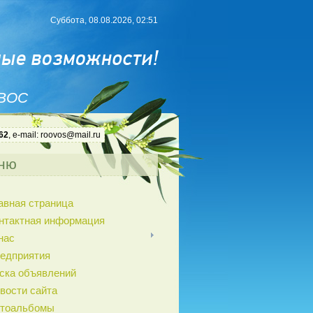
Суббота, 08.08.2026, 02:51
 ВОС
62
, e-mail: roovos@mail.ru
ню
авная страница
нтактная информация
нас
едприятия
ска объявлений
вости сайта
тоальбомы