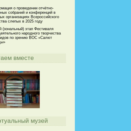
мация о проведении отчётно-
ных собраний и конференций в
ых организациях Всероссийского
тва слепых в 2025 году
й (зональный) этап Фестиваля
еятельного народного творчества
идов по зрению ВОС «Салют
ды»
таем вместе
ртуальный музей