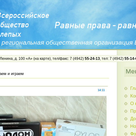
 региональная общественная организация
 Ленина, д. 100 «А» (
на карте
), тел/факс: 7 (4942)
55-24-13
, тел: 7 (4942)
55-14-
Ме
ем и играем
Гл
14:11
Ко
О 
Пр
До
Но
Фо