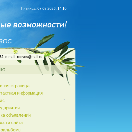
Пятница, 07.08.2026, 14:10
 ВОС
62
, e-mail: roovos@mail.ru
ню
вная страница
нтактная информация
ас
едприятия
ка объявлений
ости сайта
тоальбомы