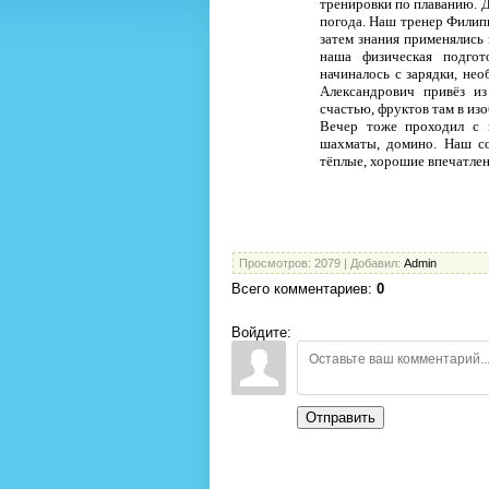
тренировки по плаванию. Д
погода. Наш тренер Филип
затем знания применялись 
наша физическая подгот
начиналось с зарядки, нео
Александрович привёз из
счастью, фруктов там в из
Вечер тоже проходил с 
шахматы, домино. Наш со
тёплые, хорошие впечатлен
Просмотров
: 2079 |
Добавил
:
Admin
Всего комментариев
:
0
Войдите:
Отправить