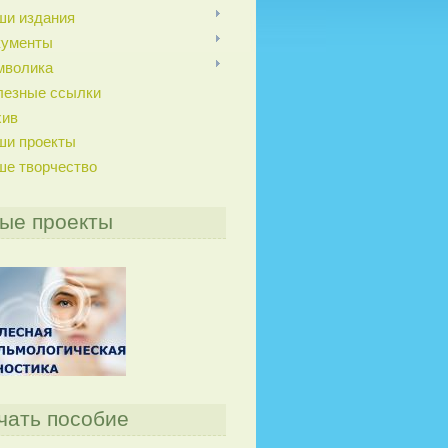
ши издания
кументы
мволика
лезные ссылки
хив
ши проекты
ше творчество
ые проекты
чать пособие