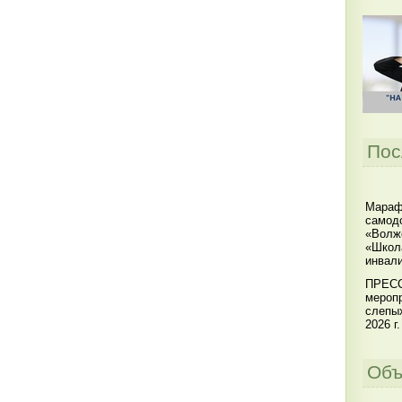
Пос
Мараф
самодо
«Волжс
«Школ
инвал
ПРЕСС
меропр
слепы
2026 г.
Объ