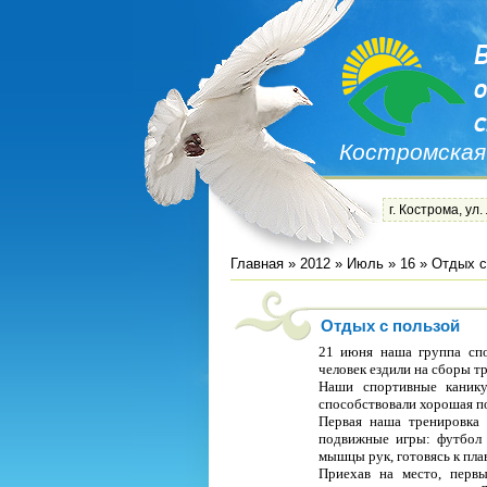
Костромская
г. Кострома, ул.
Главная
»
2012
»
Июль
»
16
» Отдых с
Отдых с пользой
21 июня наша группа спо
человек ездили на сборы т
Наши спортивные канику
способствовали хорошая по
Первая наша тренировка 
подвижные игры: футбол 
мышцы рук, готовясь к пла
Приехав на место, перв