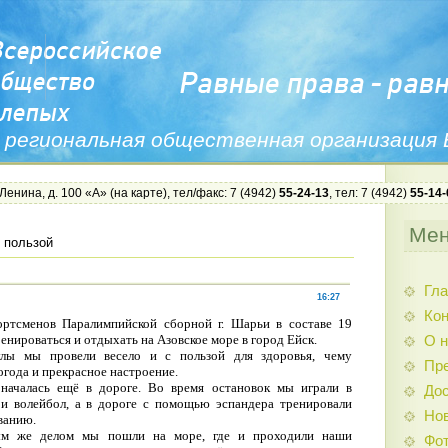
 региональная общественная организация
 Ленина, д. 100 «А» (
на карте
), тел/факс: 7 (4942)
55-24-13
, тел: 7 (4942)
55-14-
Ме
 пользой
Гла
16:27
Ко
ртсменов Паралимпийской сборной г. Шарьи в составе 19
ренироваться и отдыхать на Азовское море в город Ейск.
О н
лы мы провели весело и с пользой для здоровья, чему
Пр
года и прекрасное настроение.
началась ещё в дороге. Во время остановок мы играли в
Дос
и волейбол, а в дороге с помощью эспандера тренировали
Нов
ванию.
ым же делом мы пошли на море, где и проходили наши
Фо