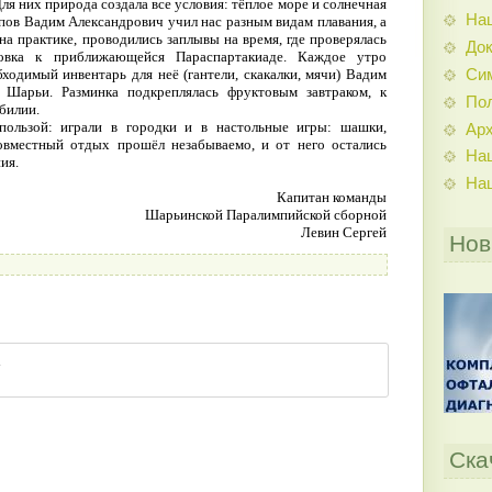
ля них природа создала все условия: тёплое море и солнечная
На
пов Вадим Александрович учил нас разным видам плавания, а
на практике, проводились заплывы на время, где проверялась
До
овка к приближающейся Параспартакиаде. Каждое утро
Си
бходимый инвентарь для неё (гантели, скакалки, мячи) Вадим
 Шарьи. Разминка подкреплялась фруктовым завтраком, к
По
обилии.
пользой: играли в городки и в настольные игры: шашки,
Ар
вместный отдых прошёл незабываемо, и от него остались
На
ия.
На
Капитан команды
Шарьинской Паралимпийской сборной
Левин Сергей
Нов
Ска