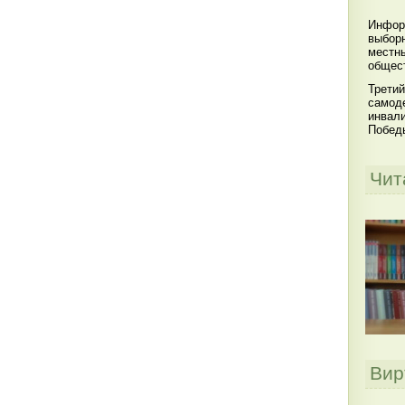
Инфор
выбор
местны
общест
Третий
самоде
инвал
Побед
Чит
Вир