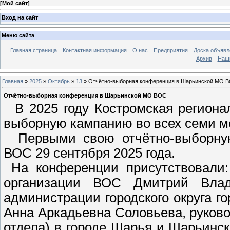
[
Мой сайт
]
Вход на сайт
Меню сайта
Главная страница
Контактная информация
О нас
Предприятия
Доска объявл
Архив
Наш
Главная
»
2025
»
Октябрь
»
13
» Отчётно-выборная конференция в Шарьинской МО 
Отчётно-выборная конференция в Шарьинской МО ВОС
В 2025 году Костромская региона
выборную кампанию во всех семи м
Первыми свою отчётно-выборну
ВОС 29 сентября 2025 года.
На конференции присутствовали: 
организации ВОС Дмитрий Влад
администрации городского округа г
Анна Аркадьевна Соловьева, руков
отдела) в городе Шарья и Шарьинс