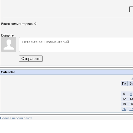
Е.Ю. Го
Председатель Га
Всего комментариев
:
0
Войдите:
Отправить
Calendar
Пн
Вт
5
6
12
13
19
20
26
27
Полная версия сайта