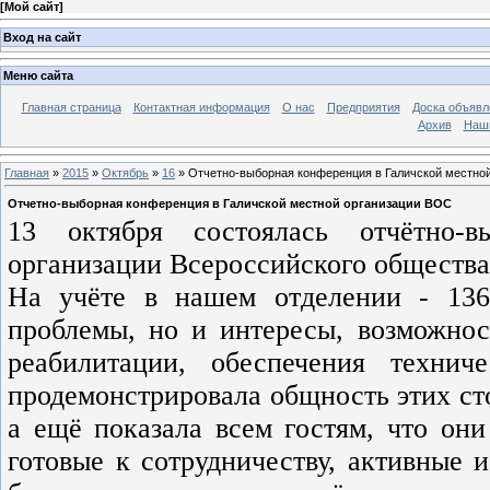
[
Мой сайт
]
Вход на сайт
Меню сайта
Главная страница
Контактная информация
О нас
Предприятия
Доска объявл
Архив
Наш
Главная
»
2015
»
Октябрь
»
16
» Отчетно-выборная конференция в Галичской местно
Отчетно-выборная конференция в Галичской местной организации ВОС
13 октября состоялась отчётно-в
организации Всероссийского общества
На учёте в нашем отделении - 136
проблемы, но и интересы, возможност
реабилитации, обеспечения техни
продемонстрировала общность этих ст
а ещё показала всем гостям, что они
готовые к сотрудничеству, активные 